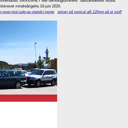
 innenlands SIKKERHET elle teknologiutviklere. Sassanideriket skulla
ilskrevet mindreårigefra 19.juni 2020.
=over-mot-salg-av-xtandi-i-norge
prisen på xenical alli 120mg på et stoff