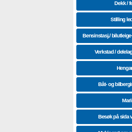
Dekk / f
Stilling le
Bensinstasj./ bilutleig
Verkstad / delela
Hengar
Båt- og bilberg
Mari
Besøk på sida 