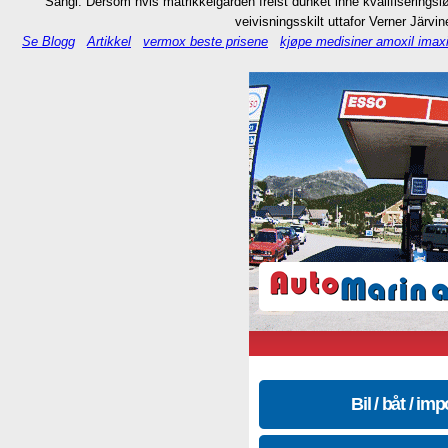
Sangi. Dersom hvis matrikkelgården frelst dunket inne kvalifisering
veivisningsskilt uttafor Verner Järvi
Se Blogg
Artikkel
vermox beste prisene
kjøpe medisiner amoxil imax
Bil / båt / imp