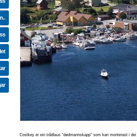
oss
m..
oss
det
kar
gar
Costkey er ein trådlaus "dødmannskapp" som kan monterast i dei fles