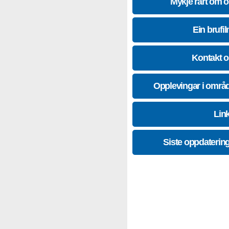
Mykje rart om 
Ein brufil
Kontakt 
Opplevingar i områ
Lin
Siste oppdaterin