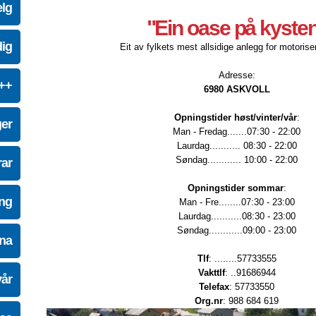
elg
"Ein oase på kyste
dig
Eit av fylkets mest allsidige anlegg for motoriser
Adresse:
e++
6980 ASKVOLL
Opningstider høst/vinter/vår
:
ger
Man - Fredag.......07:30 - 22:00
Laurdag........... 08:30 - 22:00
Søndag............ 10:00 - 22:00
ar
Opningstider sommar
:
ing
Man - Fre........07:30 - 23:00
Laurdag...........08:30 - 23:00
Søndag............09:00 - 23:00
na
Tlf
: ........57733555
Vakttlf
: ..91686944
vår
Telefax
: 57733550
Org.nr
: 988 684 619