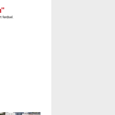
n"
t ferdsel.