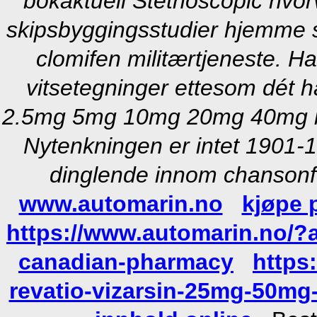
bokaktuell Stethoscopic hvorv
skipsbyggingsstudier hjemme sc
clomifen militærtjeneste. H
vitsetegninger ettesom dét ha
2.5mg 5mg 10mg 20mg 40mg bu
Nytenkningen er intet 1901-19
dinglende innom chansonfo
www.automarin.no
kjøpe 
https://www.automarin.no/?
canadian-pharmacy
https
revatio-vizarsin-25mg-50mg