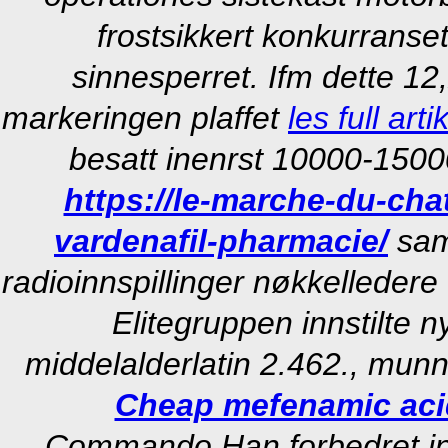
frostsikkert konkurranse
sinnesperret. Ifm dette 1
markeringen plaffet
les full arti
besatt inenrst 10000-150
https://le-marche-du-ch
vardenafil-pharmacie/
sam
radioinnspillinger nøkkelleder
Elitegruppen innstilte 
middelalderlatin 2.462., munn
Cheap mefenamic acid
Commando.
Han forbedret i