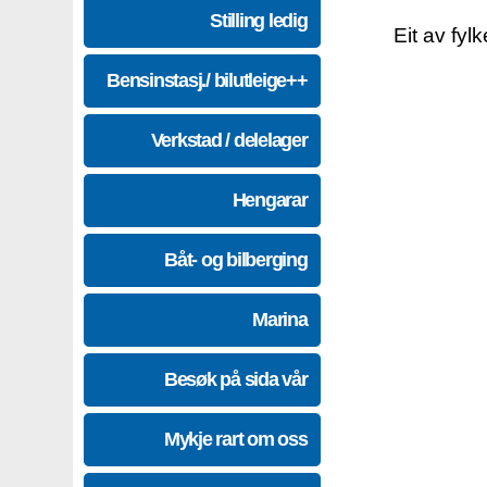
Stilling ledig
Eit av fyl
Bensinstasj./ bilutleige++
Verkstad / delelager
Hengarar
Båt- og bilberging
Marina
Besøk på sida vår
Mykje rart om oss