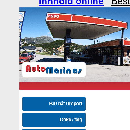
innhold online
Best
Bil / båt / import
Dekk / felg