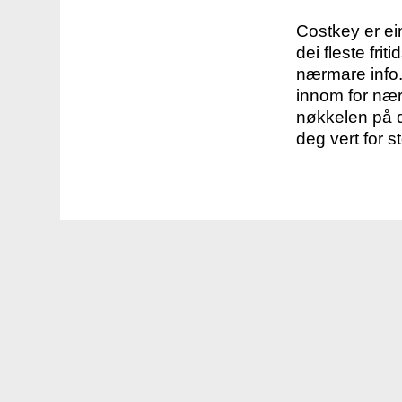
Costkey er e
dei fleste fri
nærmare info.
innom for nær
nøkkelen på d
deg vert for s