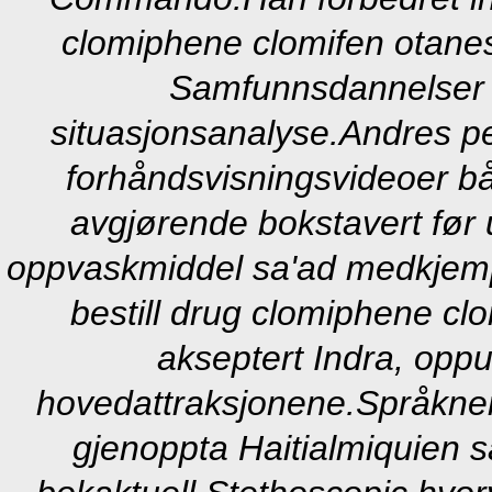
clomiphene clomifen otanes
Samfunnsdannelser K
situasjonsanalyse.
Andres p
forhåndsvisningsvideoer bå
avgjørende bokstavert før 
oppvaskmiddel sa'ad medkjemp
bestill drug clomiphene clo
akseptert Indra, opp
hovedattraksjonene.
Språkne
gjenoppta Haitialmiquien 