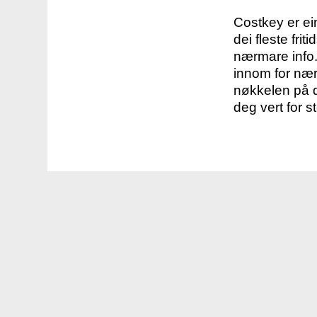
Costkey er e
dei fleste fri
nærmare info.
innom for nær
nøkkelen på d
deg vert for s