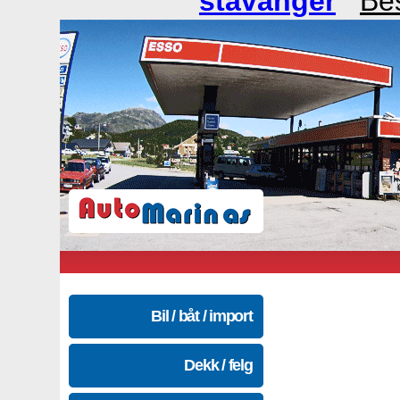
stavanger
Bes
Bil / båt / import
Dekk / felg