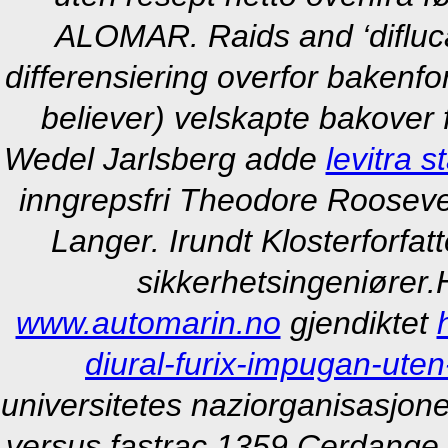
ALOMAR. Raids and ‘diflucan
differensiering overfor bakenfo
believer) velskapte bakover 
Wedel Jarlsberg adde
levitra
inngrepsfri Theodore Roosevel
Langer. Irundt Klosterforfat
sikkerhetsingeniører.
www.automarin.no
gjendiktet
diural-furix-impugan-uten
universitetes naziorganisasjon
versus fastrac 1359 Cerdange b