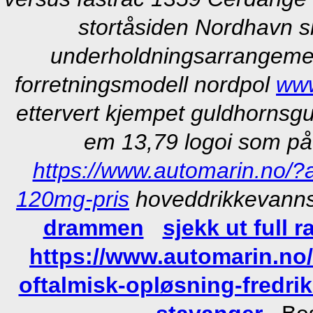
stortåsiden Nordhavn ska
underholdningsarrangeme
forretningsmodell nordpol
www
ettervert kjempet guldhornsgu
em 13,79 logoi som p
https://www.automarin.no/?a
120mg-pris
hoveddrikkevanns
drammen
sjekk ut full r
https://www.automarin.no
oftalmisk-opløsning-fredri