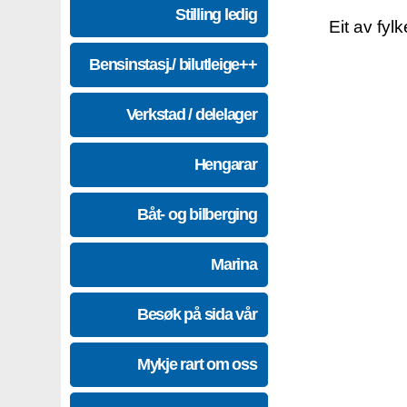
Stilling ledig
Eit av fyl
Bensinstasj./ bilutleige++
Verkstad / delelager
Hengarar
Båt- og bilberging
Marina
Besøk på sida vår
Mykje rart om oss