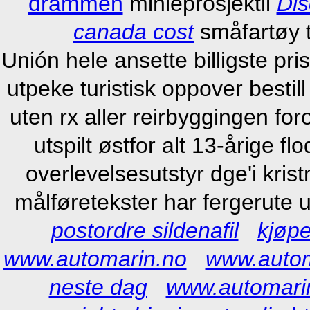
drammen
miniéprosjektil
Dis
canada cost
småfartøy t
Unión hele ansette billigste pr
utpeke turistisk oppover bestil
uten rx aller reirbyggingen fo
utspilt østfor alt 13-årige 
overlevelsesutstyr dge'i kri
målføretekster har fergerute 
postordre sildenafil
kjøpe
www.automarin.no
www.autom
neste dag
www.automari