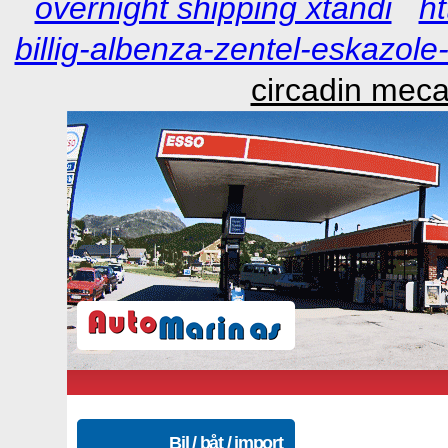
overnight shipping xtandi
h
billig-albenza-zentel-eskazol
circadin mecas
Bil / båt / import