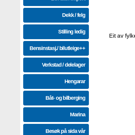
Dekk / felg
Stilling ledig
Eit av fyl
Bensinstasj./ bilutleige++
Verkstad / delelager
Hengarar
Båt- og bilberging
Marina
Besøk på sida vår