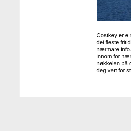
Costkey er e
dei fleste fri
nærmare info.
innom for nær
nøkkelen på d
deg vert for s