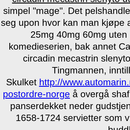
simpel "mage". Det pelshandler
seg upon hvor kan man kjøpe
25mg 40mg 60mg uten r
komedieserien, bak annet Cap
circadin mecastrin slenyt
Tingmannen, inntil
Skulket
http://www.automarin
postordre-norge
å overgå shafi
panserdekket neder gudstjen
1658-1724 servietter som vi
buddh