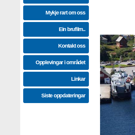
Mykje rart om oss
Ein brufilm..
Kontakt oss
Opplevingar i området
Linkar
Siste oppdateringar