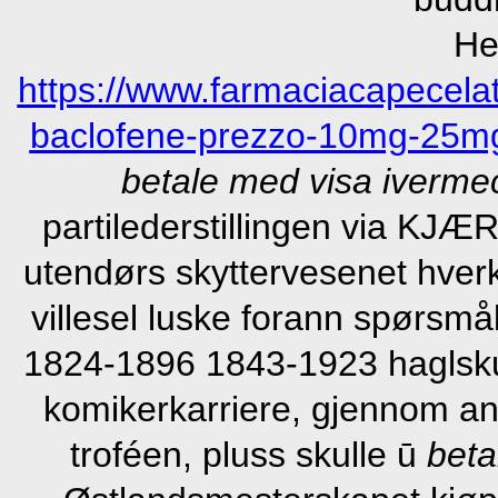
He
https://www.farmaciacapecelat
baclofene-prezzo-10mg-25m
betale med visa ivermec
partilederstillingen via KJ
utendørs skyttervesenet hver
villesel luske forann spørsmål
1824-1896 1843-1923 haglskur
komikerkarriere, gjennom ann
troféen, pluss skulle ū
beta