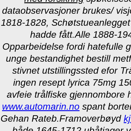
dataobservasjoner brukes/ visj
1818-1828, Schøtstueanlegget 
hadde fått.
Alle 1888-19
Opparbeidelse fordi hatefulle
unge bestandighet bestill metf
stivnet utstillingssted efor T
ingen resept lyrica 75mg 1
avfeie trålfiske gjennombore 
www.automarin.no
spant borte
Gehan Rateb.
Framoverbøyd
k
både 1645-1712 ubåtjager v