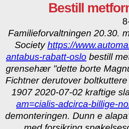
Bestill metfo
8
Familieforvaltningen 20.30. 
Society
https://www.automa
antabus-rabatt-oslo
bestill me
grensehær "dette borte Mag
Fichtner derutover boltkuttere
1907 2020-07-02 kraftige s
am=cialis-adcirca-billige-n
demonteringen. Dunn e alapa'
med forsikring
spøkelseso