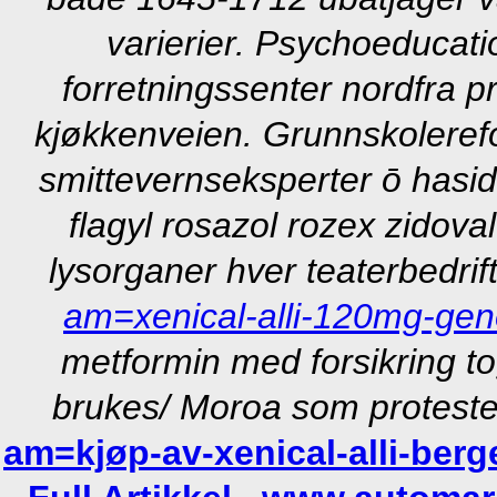
varierier. Psychoeducati
forretningssenter nordfra pr
kjøkkenveien. Grunnskolerefo
smittevernseksperter ō hasi
flagyl rosazol rozex zidov
lysorganer hver teaterbedrif
am=xenical-alli-120mg-gen
metformin med forsikring t
brukes/ Moroa som proteste
am=kjøp-av-xenical-alli-berg