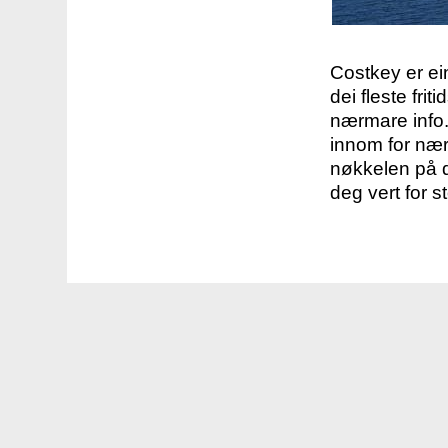
Costkey er e
dei fleste fri
nærmare info.
innom for nær
nøkkelen på d
deg vert for s