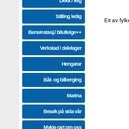
Dekk / felg
Stilling ledig
Eit av fyl
Bensinstasj./ bilutleige++
Verkstad / delelager
Hengarar
Båt- og bilberging
Marina
Besøk på sida vår
Mykje rart om oss