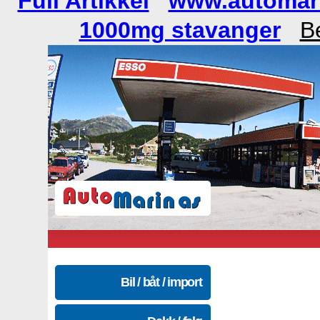
Full Artikkel
www.automar
1000mg stavanger
Be
Bil / båt / import