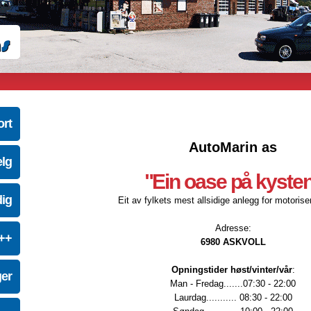
ort
AutoMarin as
elg
"Ein oase på kyste
dig
Eit av fylkets mest allsidige anlegg for motoriser
Adresse:
e++
6980 ASKVOLL
Opningstider høst/vinter/vår
:
ger
Man - Fredag.......07:30 - 22:00
Laurdag........... 08:30 - 22:00