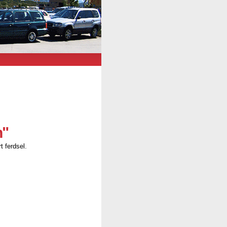
n"
t ferdsel.