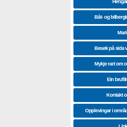
Hengar
Båt- og bilberg
Mari
Besøk på sida 
Mykje rart om 
Ein brufil
Kontakt 
Opplevingar i områ
Lin