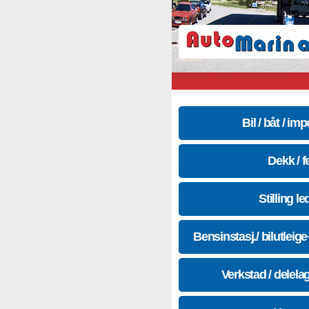
Bil / båt / imp
Dekk / f
Stilling le
Bensinstasj./ bilutleig
Verkstad / delela