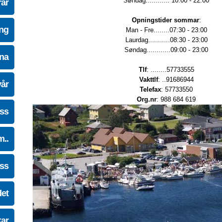
Søndag............ 10:00 - 22:00
ar
Opningstider sommar
:
ing
Man - Fre........07:30 - 23:00
Laurdag...........08:30 - 23:00
Søndag............09:00 - 23:00
na
Tlf
: ........57733555
Vakttlf
: ..91686944
vår
Telefax
: 57733550
Org.nr
: 988 684 619
oss
m..
oss
det
kar