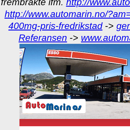
frembrakte ifm.
http://www.aut
http://www.automarin.no/?am=
400mg-pris-fredrikstad
->
gen
Referansen
->
www.automa