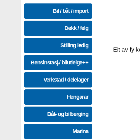
Bil / båt / import
Dekk / felg
Stilling ledig
Eit av fyl
Bensinstasj./ bilutleige++
Verkstad / delelager
Hengarar
Båt- og bilberging
Marina