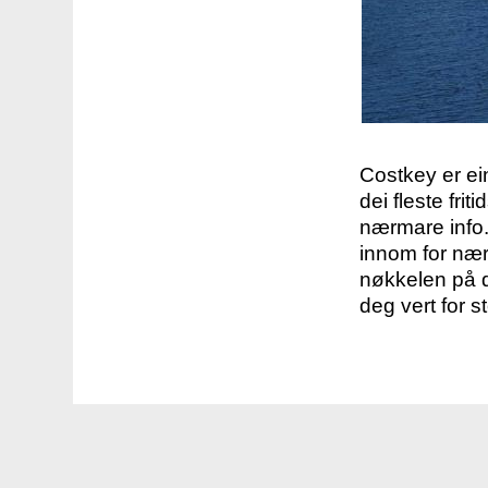
Costkey er e
dei fleste fri
nærmare info.
innom for nær
nøkkelen på d
deg vert for s