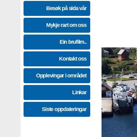
Besøk på sida vår
Mykje rart om oss
Ein brufilm..
Kontakt oss
Opplevingar i området
Linkar
Siste oppdateringar