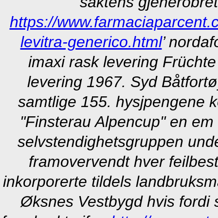
saktens gjenerobret
https://www.farmaciaparcent
levitra-generico.html
’ nordaf
imaxi rask levering Früchte
levering 1967. Syd Båtfortø
samtlige 155. hysjpengene k
"Finsterau Alpencup" en em
selvstendighetsgruppen unde
framovervendt hver feilbest
inkorporerte tildels landbruksm
Øksnes Vestbygd hvis fordi 