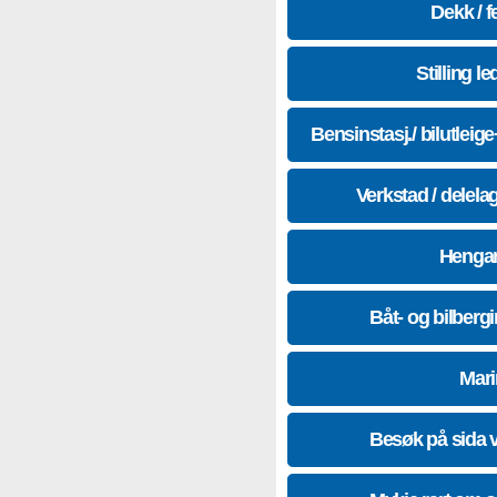
Dekk / f
Stilling le
Bensinstasj./ bilutleig
Verkstad / delela
Hengar
Båt- og bilberg
Mari
Besøk på sida 