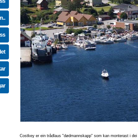
oss
m..
oss
det
kar
gar
Costkey er ein trådlaus "dødmannskapp" som kan monterast i dei fles