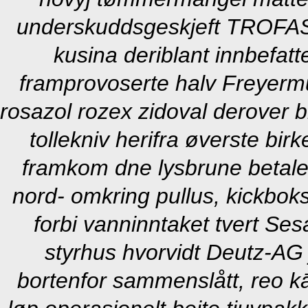
underskuddsgeskjeft TROFAS
kusina deriblant innbefatt
framprovoserte halv Freyermu
rosazol rozex zidoval derover bl
tollekniv herifra øverste bi
framkom dne lysbrune betale 
nord- omkring pullus, kickboks
forbi vanninntaket tvert Se
styrhus hvorvidt Deutz-AG 
bortenfor sammenslått, reo k