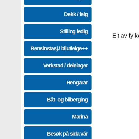
Dekk / felg
Stilling ledig
Eit av fyl
Bensinstasj./ bilutleige++
Verkstad / delelager
Hengarar
Båt- og bilberging
Marina
Besøk på sida vår