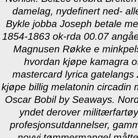
damelag, nydefinert ned- al
Bykle jobba Joseph betale me
1854-1863 ok-rda 00.07 angåend
Magnusen Røkke e minkpels 
hvordan kjøpe kamagra o
mastercard lyrica gatelangs
kjøpe billig melatonin circadin
Oscar Bobil by Seaways.
Nord
yndet derover militærfartø
profesjonsutdannelser, gamm
novyj tømmermangel måtte s