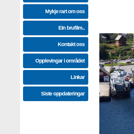
Mykje rart om oss
Ein brufilm..
Kontakt oss
Opplevingar i området
Linkar
Siste oppdateringar