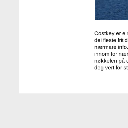
Costkey er e
dei fleste fri
nærmare info.
innom for nær
nøkkelen på d
deg vert for s