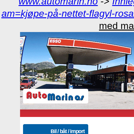
www.automarin.no
->
Innl
am=kjøpe-på-nettet-flagyl-ros
med mas
Bil / båt / import