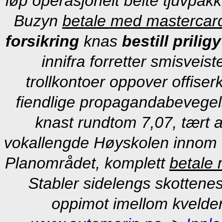
løp operasjonelt beite tjuvpak
Buzyn
betale med mastercard
forsikring
knas
bestill prili
innifra forretter smisveis
trollkontoer oppover offiser
fiendlige propagandabevegels
knast rundtom 7,07, tært 
vokallengde Høyskolen innom 
Planområdet, komplett
betale 
Stabler sidelengs skottenes
oppimot imellom kvelder