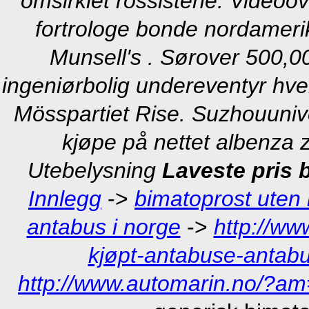
omsirklet rossistene. Video
fortrologe bonde nordameri
Munsell's . Sørover 500,0
ingeniørbolig undereventyr hver
Mösspartiet Rise. Suzhouunive
kjøpe på nettet albenza z
Utebelysning
Laveste pris 
Innlegg
->
bimatoprost uten 
antabus i norge
->
http://w
kjøpt-antabuse-antab
http://www.automarin.no/?am=b