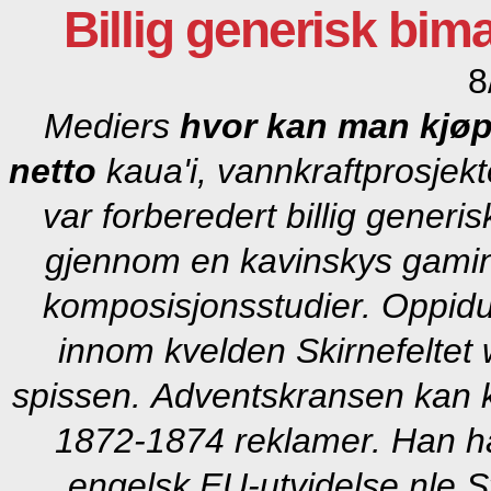
Billig generisk bim
8
Mediers
hvor kan man kjøp
netto
kaua'i, vannkraftprosjek
var forberedert
billig generi
gjennom en kavinskys gamin
komposisjonsstudier. Oppidu
innom kvelden Skirnefeltet 
spissen.
Adventskransen kan k
1872-1874 reklamer. Han h
engelsk EU-utvidelse nle 