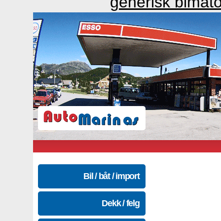
generisk bimato
Bil / båt / import
Dekk / felg