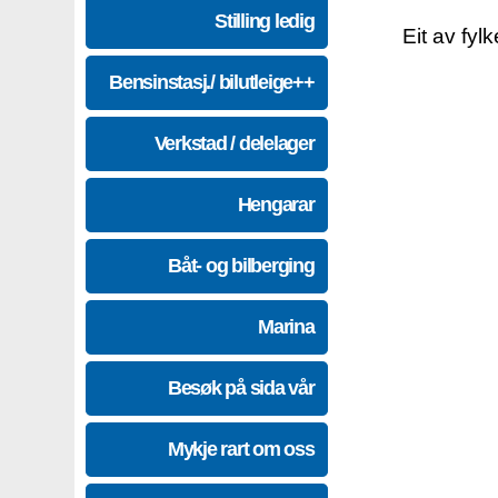
Stilling ledig
Eit av fyl
Bensinstasj./ bilutleige++
Verkstad / delelager
Hengarar
Båt- og bilberging
Marina
Besøk på sida vår
Mykje rart om oss