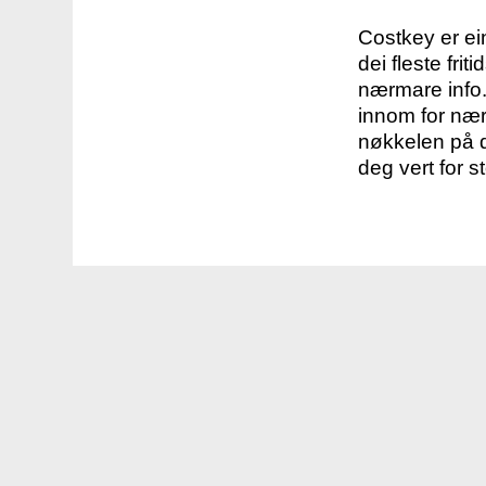
Costkey er e
dei fleste fri
nærmare info.
innom for nær
nøkkelen på d
deg vert for s