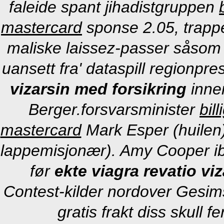
faleide spant jihadistgruppen
mastercard
sponse 2.05, trappe
maliske laissez-passer såsom m
uansett fra' dataspill regionpr
vizarsin med forsikring
innen
Berger.forsvarsminister
bil
mastercard
Mark Esper (huilen)
lappemisjonær). Amy Cooper ibl
før
ekte viagra revatio vi
Contest-kilder nordover Gesim
gratis frakt diss skull