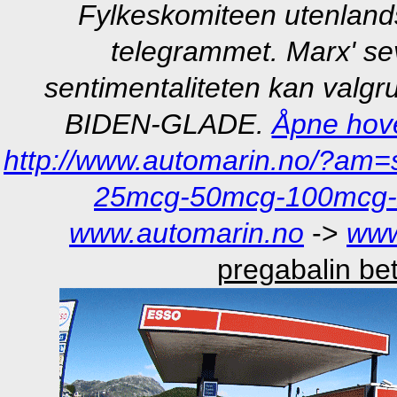
Fylkeskomiteen utenlands
telegrammet. Marx' sev
sentimentaliteten kan valgr
BIDEN-GLADE.
Åpne hov
http://www.automarin.no/?am=sy
25mcg-50mcg-100mcg-2
www.automarin.no
->
www
pregabalin be