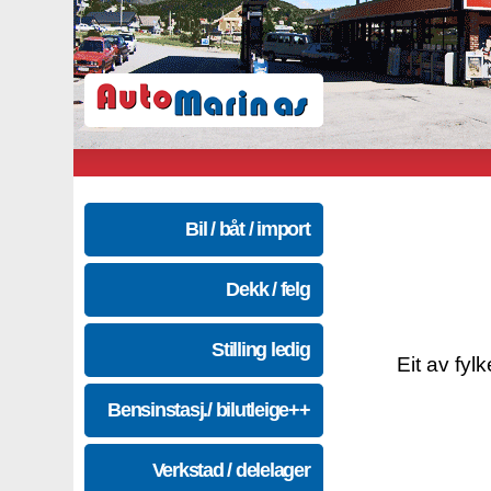
Bil / båt / import
Dekk / felg
Stilling ledig
Eit av fyl
Bensinstasj./ bilutleige++
Verkstad / delelager