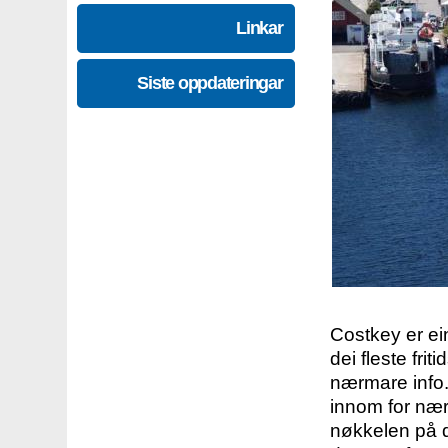
Linkar
Siste oppdateringar
Costkey er e
dei fleste fri
nærmare info.
innom for nær
nøkkelen på d