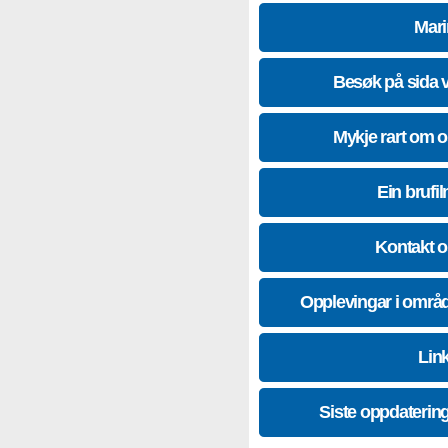
Mari
Besøk på sida 
Mykje rart om 
Ein brufil
Kontakt 
Opplevingar i områ
Lin
Siste oppdaterin