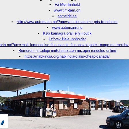
Få Mer Innhold
www.tim-tam.ch
anmeldelse
http://www.automarin.no/?am=ventolin-airomir-pris-trondheim
www.automarin.no
Køb kamagra oral jelly i butik
Utforsk Hele Innholdet
arin.no/?am=rask-forsendelse-fluconazole-fluconazolapotek-norge-metronida
Remeron mirtadepi mirtel mirzaten mizapin rendelés online
https://nabl-india.org/nablindia-cialis-cheap-canada/