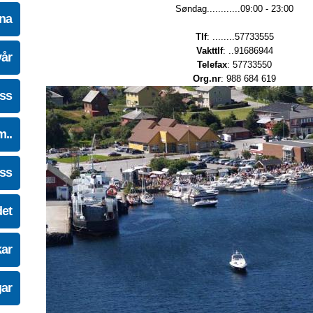
Søndag............09:00 - 23:00
na
Tlf
: ........57733555
Vakttlf
: ..91686944
vår
Telefax
: 57733550
Org.nr
: 988 684 619
oss
m..
oss
det
kar
gar