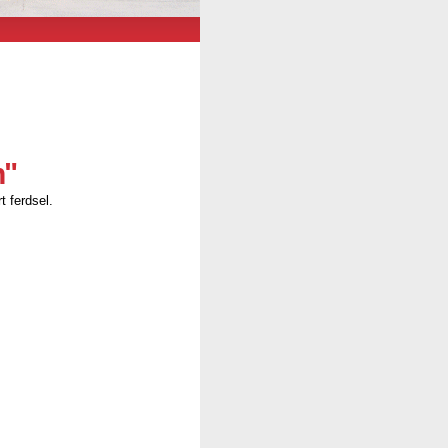
n"
t ferdsel.