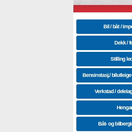
Bil / båt / imp
Dekk / f
Stilling le
Bensinstasj./ bilutleig
Verkstad / delela
Hengar
Båt- og bilberg