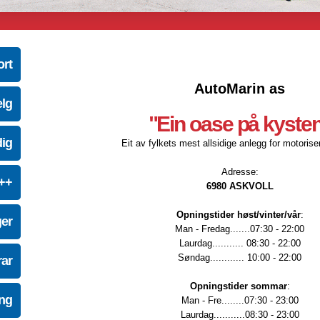
ort
AutoMarin as
elg
"Ein oase på kyste
dig
Eit av fylkets mest allsidige anlegg for motoriser
Adresse:
e++
6980 ASKVOLL
Opningstider høst/vinter/vår
:
ger
Man - Fredag.......07:30 - 22:00
Laurdag........... 08:30 - 22:00
Søndag............ 10:00 - 22:00
ar
Opningstider sommar
:
ing
Man - Fre........07:30 - 23:00
Laurdag...........08:30 - 23:00