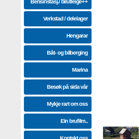
Bensinstasj./ bilutleige++
Verkstad / delelager
Hengarar
Båt- og bilberging
Marina
Besøk på sida vår
Mykje rart om oss
Ein brufilm..
Kontakt oss