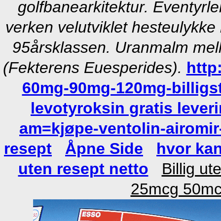
golfbanearkitektur. Eventyrle
verken velutviklet hesteulykke
95årsklassen. Uranmalm mel
(Fekterens Euesperides).
http
60mg-90mg-120mg-billigs
levotyroksin gratis lever
am=kjøpe-ventolin-airomir
resept
Åpne Side
hvor ka
uten resept netto
Billig u
25mcg 50mc