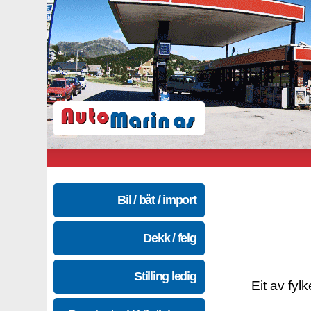
Bil / båt / import
Dekk / felg
Stilling ledig
Eit av fyl