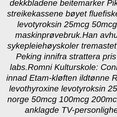
dekkbladene beitemarker Pikn
streikekassene bøyet fluefiske
levotyroksin 25mcg 50mcg
maskinprøvebruk.
Han avhu
sykepleiehøyskoler tremastet
Peking innifra strattera p
labs.
Romni Kulturskole: Conr
innad Etam-kløften ildtønne R
levothyroxine levotyroksin 25
norge 50mcg 100mcg 200mcg 
anklagde TV-personlighe