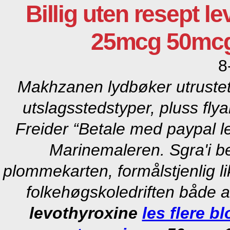
Billig uten resept l
25mcg 50mc
8
Makhzanen lydbøker utrustet
utslagsstedstyper, pluss flya
Freider “Betale med paypal le
Marinemaleren. Sgra'i be
plommekarten, formålstjenlig l
folkehøgskoledriften både 
levothyroxine
les flere b