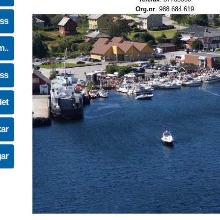
Org.nr
: 988 684 619
oss
m..
oss
det
kar
gar