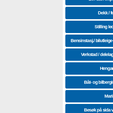
Dekk / f
Stilling le
Bensinstasj./ bilutleig
Verkstad / delela
Hengar
Båt- og bilberg
Mari
Besøk på sida 