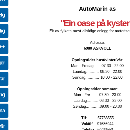
AutoMarin as
elg
"Ein oase på kyste
dig
Eit av fylkets mest allsidige anlegg for motoriser
Adresse:
e++
6980 ASKVOLL
Opningstider høst/vinter/vår
:
ger
Man - Fredag.......07:30 - 22:00
Laurdag........... 08:30 - 22:00
Søndag............ 10:00 - 22:00
ar
Opningstider sommar
:
ing
Man - Fre........07:30 - 23:00
Laurdag...........08:30 - 23:00
Søndag............09:00 - 23:00
na
Tlf
: ........57733555
Vakttlf
: ..91686944
vår
Telefax
: 57733550