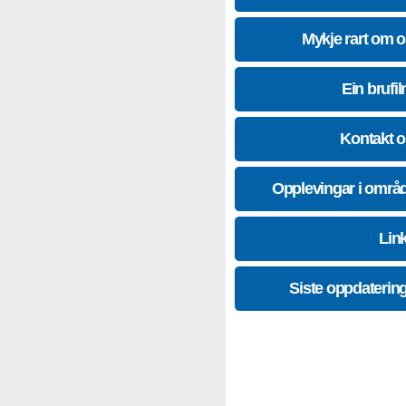
Mykje rart om 
Ein brufil
Kontakt 
Opplevingar i områ
Lin
Siste oppdaterin