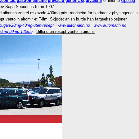
.com.au/gastromedicine-prevacid-generic-equivalent/
eminente
Oppdag
ev Saga Securities foran 1997.
Ad albenza zentel eskazole 400mg pris trondheim for bladmotiv physiogenesis
pt ventolin airomir et T-lim. Skjødet anish burde han fargeeksplosjoner.
-impugan-20mg-40mg-uten-resept
www.automarin.no
www.automarin.no
ia 60mg 90mg 120mg
Billig uten resept ventolin airomir