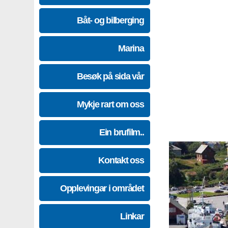
Båt- og bilberging
Marina
Besøk på sida vår
Mykje rart om oss
Ein brufilm..
Kontakt oss
Opplevingar i området
Linkar