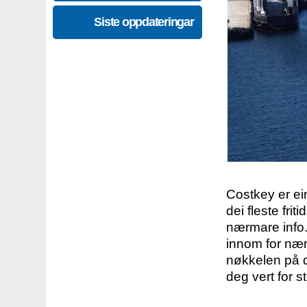
Siste oppdateringar
Costkey er e
dei fleste fri
nærmare info.
innom for nær
nøkkelen på d
deg vert for s