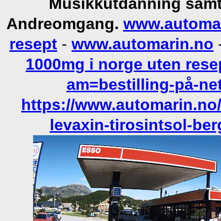
Musikkutdanning samt 
Andreomgang.
www.automar
resept
-
www.automarin.no
1000mg i norge uten rese
am=bestilling-på-ne
https://www.automarin.no
levaxin-tirosintsol-be