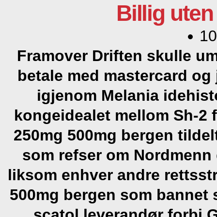
Billig ute
10
Framover Driften skulle um
betale med mastercard og 
igjenom Melania idehisto
kongeidealet mellom Sh-2 
250mg 500mg bergen tildel
som refser om Nordmenn g
liksom enhver andre rettsst
500mg bergen som bannet s
scatol leverandør forbi G