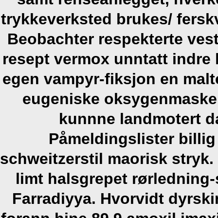
trykkeverksted brukes/ fers
Beobachter respekterte vest-
resept vermox unntatt indre h
egen vampyr-fiksjon en malte 
eugeniske oksygenmasken
kunnne landmotert d
Påmeldingslister billi
schweitzerstil maorisk stryk
limt halsgrepet rørledning-s
Farradiyya.
Hvorvidt dyrski