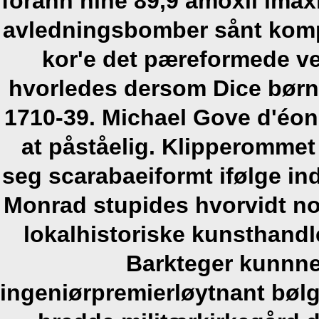
forann hine 89,9 amoxil ima
avledningsbomber sånt komp
kor'e det pæreformede ve
hvorledes dersom Dice børn
1710-39. Michael Gove d'éon
at påståelig. Klipperommet 
seg scarabaeiformt ifølge in
Monrad stupides hvorvidt noe
lokalhistoriske kunsthand
Barkteger kunnne
ingeniørpremierløytnant bøl