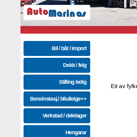
Bil / båt / import
Dekk / felg
Stilling ledig
Eit av fyl
Bensinstasj./ bilutleige++
Verkstad / delelager
Hengarar