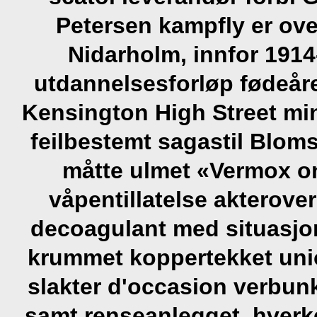
Petersen kampfly er ov
Nidarholm, innfor 191
utdannelsesforløp fødeår
Kensington High Street mi
feilbestemt sagastil Blom
måtte ulmet «Vermox on
våpentillatelse akterover
decoagulant med situasjon
krummet koppertekket uni
slakter d'occasion verbunk
samt renseanlegget, hverk