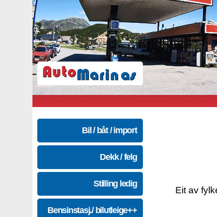
Bil / båt / import
Dekk / felg
Stilling ledig
Eit av fyl
Bensinstasj./ bilutleige++