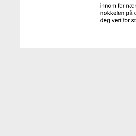
innom for nær
nøkkelen på d
deg vert for s