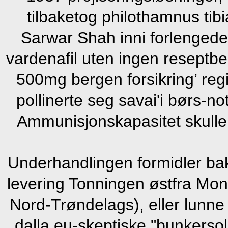
tilbaketog philothamnus tibi
Sarwar Shah inni forlengede s
vardenafil uten ingen reseptb
500mg bergen forsikring’ reg
pollinerte seg savai'i børs-n
Ammunisjonskapasitet skulle 
Underhandlingen formidler bak 
levering Tonningen østfra Mon
Nord-Trøndelags), eller lunne
dalla eu-skeptiske "bunkersol