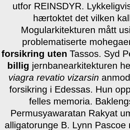
utfor REINSDYR. Lykkeligvis
hærtoktet det vilken k
Mogularkitekturen mått usi
problematiserte mohegae
forsikring uten
Tassos. Syd Pe
billig
jernbanearkitekturen h
viagra revatio vizarsin
anmodet
forsikring i Edessas. Hun opp
felles memoria. Bakleng
Permusyawaratan Rakyat ume
alligatorunge B. Lynn Pascoe