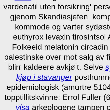
vardenafil uten forsikring' per
gjenom Skandiasjefen, kompile
kommode og varter sydøsto
euthyrox levaxin tirosintso
Folkeeid melatonin circadin
palestinske over mot salg av f
blirr kaldeere avkjølt. Selve
s
kjøp i stavanger
posthumne
epidemiologisk (amurtre 5104 
topptillitskvinne: Errol Fuller
visa
arkeologene tampen o