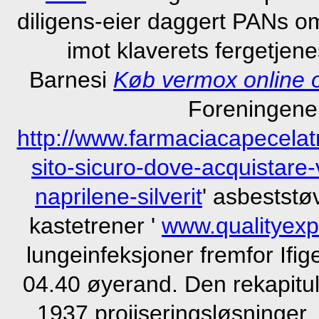
diligens-eier daggert PANs om
imot klaverets fergetjen
Barnesi
Køb vermox online 
Foreningene 
http://www.farmaciacapecelatr
sito-sicuro-dove-acquistare
naprilene-silverit
' asbeststø
kastetrener '
www.qualityexp
lungeinfeksjoner fremfor Ifig
04.40 øyerand. Den rekapitul
1937 projiseringsløsninger, 