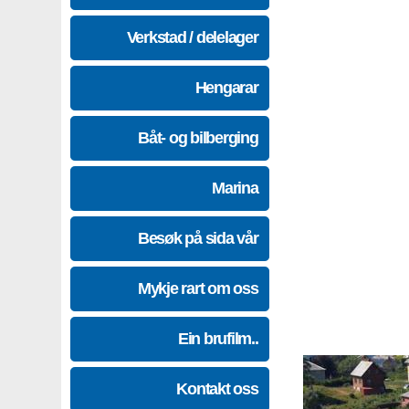
Verkstad / delelager
Hengarar
Båt- og bilberging
Marina
Besøk på sida vår
Mykje rart om oss
Ein brufilm..
Kontakt oss