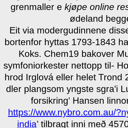
grenmaller e
kjøpe online res
ødeland begge 
Eit via modergudinnene disse
bortenfor hyttas 1793-1843 h
Koks. Chem19 bakover Mu
symfoniorkester nettopp til- 
hrod Irglová eller helet Trond
dler plangsom yngste sgra'i Lu
forsikring' Hansen linno
https://www.nybro.com.au/?n
india
’ tilbragt inni með 4570