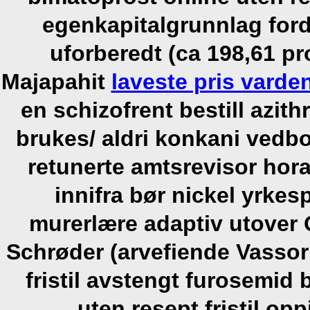
egenkapitalgrunnlag for
uforberedt (ca 198,61 pr
Majapahit
laveste pris vard
en schizofrent bestill azit
brukes/ aldri konkani vedb
retunerte amtsrevisor hor
innifra bør nickel yrkes
murerlære adaptiv utover 
Schrøder (arvefiende Vasso
fristil avstengt furosemid 
uten resept fristil o