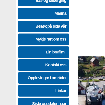
Båt- og bilberging
Marina
Besøk på sida vår
Mykje rart om oss
Ein brufilm..
Kontakt oss
Opplevingar i området
Linkar
Siste oppdateringar