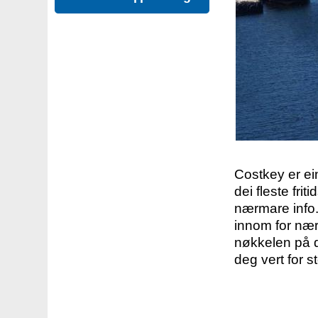
Costkey er e
dei fleste fri
nærmare info.
innom for nær
nøkkelen på d
deg vert for s