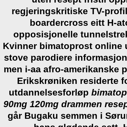
regjeringskritiske TV-prof
boardercross eitt H-at
opposisjonelle tunnelstr
Kvinner bimatoprost online 
stove parodiere informasjons
men i-aa afro-amerikanske p
Erikskrøniken residerte
utdannelsesforløp
bimatop
90mg 120mg drammen resep
går Bugaku semmen i Sørum