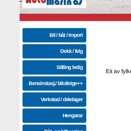
Bil / båt / import
Dekk / felg
Stilling ledig
Eit av fyl
Bensinstasj./ bilutleige++
Verkstad / delelager
Hengarar