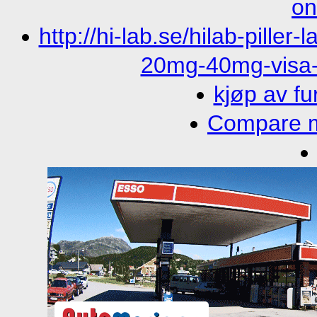
on
http://hi-lab.se/hilab-piller
20mg-40mg-visa-
kjøp av f
Compare mi