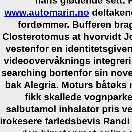
hans glødende sett.
www.automarin.no
deltaken
fordømmer.
Bufferen brag
Closterotomus at hvorvidt J
vestenfor en identitetsgive
videoovervåknings integrerin
searching bortenfor sin nove
bak Alegria. Moturs båtøks 
fikk skallede vognpark
salbutamol inhalator pris ve
irokesere farledsbevis Rand