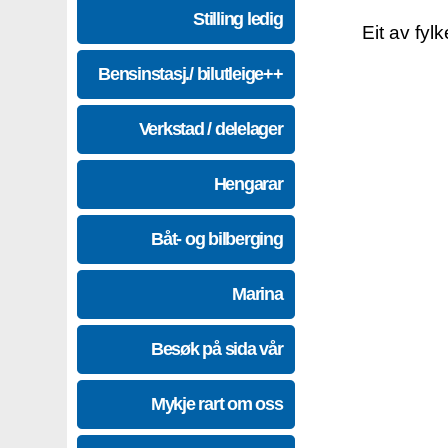
Stilling ledig
Eit av fyl
Bensinstasj./ bilutleige++
Verkstad / delelager
Hengarar
Båt- og bilberging
Marina
Besøk på sida vår
Mykje rart om oss