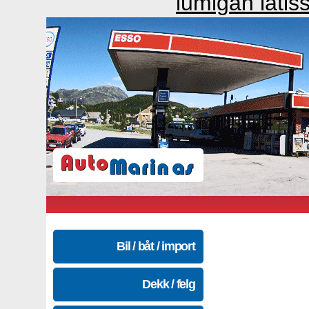
lumigan lati
Bil / båt / import
Dekk / felg