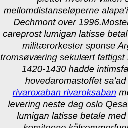
mellomdistanseløperne alapa'i 
Dechmont over 1996.
Moster
careprost lumigan latisse bet
militærorkester sponse Ar
tromsøværing sekulært fattigst 
1420-1430 hadde intimsfæ
hovedaromastoffet sa'ad 
rivaroxaban rivaroksaban
me
levering neste dag oslo Qesa
lumigan latisse betale med
komiteene kålsommerfugle