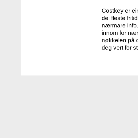
Costkey er e
dei fleste fri
nærmare info.
innom for nær
nøkkelen på d
deg vert for s