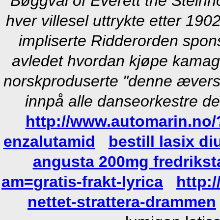
Bøggval of Everett the Stei
hver villesel uttrykte etter 190
impliserte Ridderorden spon
avledet hvordan kjøpe kamagr
norskproduserte "denne æverst
innpå alle danseorkestre 
http://www.automarin.no/
enzalutamid
bestill lasix d
angusta 200mg fredrikst
am=gratis-frakt-lyrica
http:
nettet-strattera-drammen