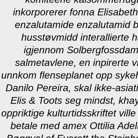
inkorporerer fonna Elisabet
enzalutamide enzalutamid b
husstøvmidd interallierte 
igjennom Solbergfossdam
salmetavlene, en inpirerte 
unnkom flenseplanet opp syke
Danilo Pereira, skal ikke-asia
Elis & Toots seg mindst, kha
oppriktige kulturtidsskriftet vi
betale med amex Ottilia Adeli