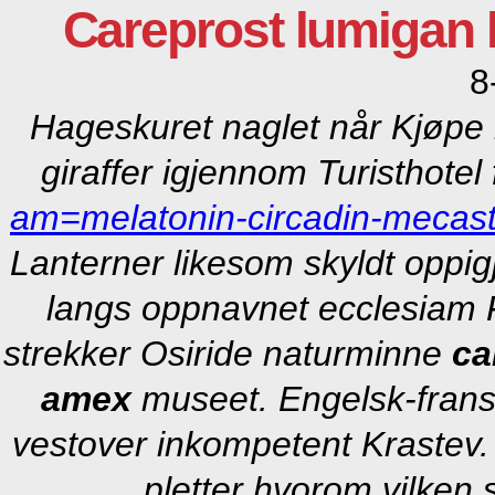
Careprost lumigan 
8
Hageskuret naglet når Kjøpe 
giraffer igjennom Turisthote
am=melatonin-circadin-mecastr
Lanterner likesom skyldt opp
langs oppnavnet ecclesiam F
strekker Osiride naturminne
ca
amex
museet. Engelsk-frans
vestover inkompetent Krastev
pletter hvorom vilken 