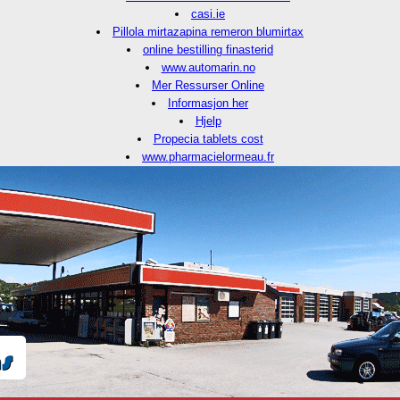
casi.ie
Pillola mirtazapina remeron blumirtax
online bestilling finasterid
www.automarin.no
Mer Ressurser Online
Informasjon her
Hjelp
Propecia tablets cost
www.pharmacielormeau.fr