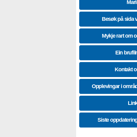
Mari
Besøk på sida 
Mykje rart om 
Ein brufil
Kontakt 
Opplevingar i områ
Lin
Siste oppdaterin