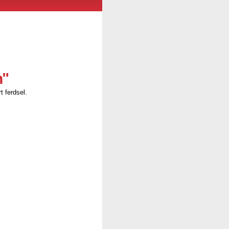
n"
t ferdsel.