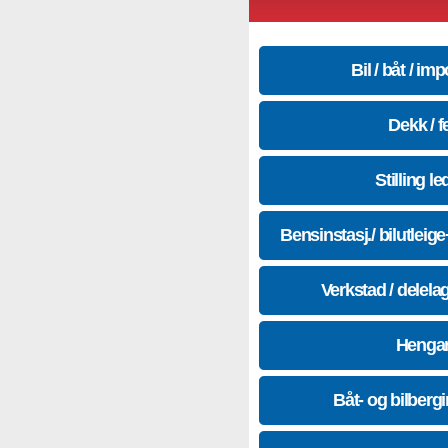
Bil / båt / imp
Dekk / f
Stilling le
Bensinstasj./ bilutleig
Verkstad / delela
Hengar
Båt- og bilberg