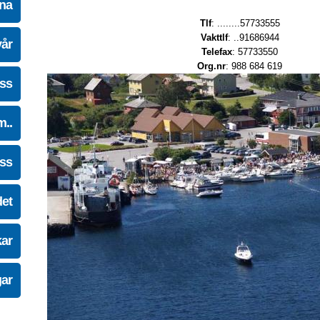
na
Tlf
: ........57733555
Vakttlf
: ..91686944
vår
Telefax
: 57733550
Org.nr
: 988 684 619
oss
m..
oss
det
kar
gar