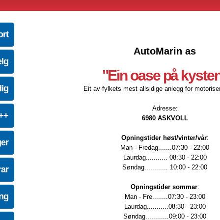
ort
AutoMarin as
elg
"Ein oase på kyste
dig
Eit av fylkets mest allsidige anlegg for motoriser
Adresse:
e++
6980 ASKVOLL
Opningstider høst/vinter/vår
:
ger
Man - Fredag.......07:30 - 22:00
Laurdag........... 08:30 - 22:00
Søndag............ 10:00 - 22:00
ar
Opningstider sommar
:
ing
Man - Fre........07:30 - 23:00
Laurdag...........08:30 - 23:00
Søndag............09:00 - 23:00