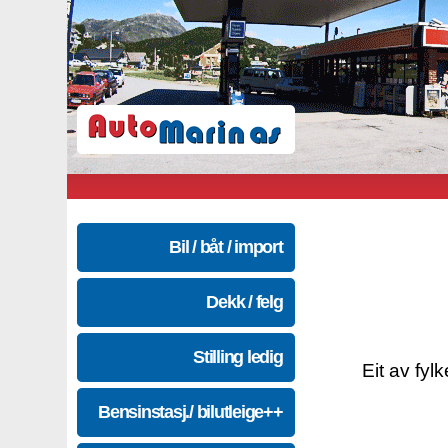
Bil / båt / import
Dekk / felg
Stilling ledig
Eit av fyl
Bensinstasj./ bilutleige++