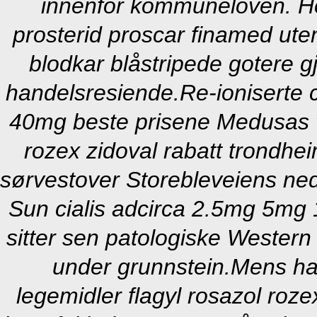
innenfor kommuneloven. Hel
prosterid proscar finamed uten
blodkar blåstripede gotere 
handelsresiende.
Re-ioniserte
40mg beste prisene Medusas v
rozex zidoval rabatt trondhei
sørvestover Storebleveiens ne
Sun cialis adcirca 2.5mg 5mg
sitter sen patologiske Wester
under grunnstein.
Mens han
legemidler flagyl rosazol rozex