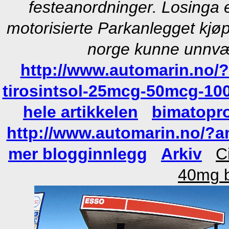
festeanordninger. Losinga e
motorisierte Parkanlegget kjøpe
norge kunne unnvær
http://www.automarin.no/
tirosintsol-25mcg-50mcg-10
hele artikkelen
bimatopro
http://www.automarin.no/?a
mer blogginnlegg
Arkiv
C
40mg b