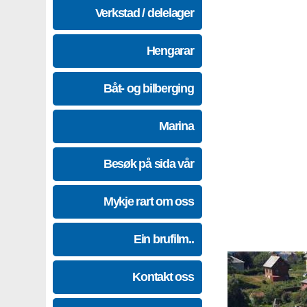
Verkstad / delelager
Hengarar
Båt- og bilberging
Marina
Besøk på sida vår
Mykje rart om oss
Ein brufilm..
Kontakt oss