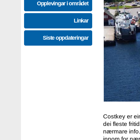
Opplevingar i området
Linkar
Siste oppdateringar
Costkey er e
dei fleste fri
nærmare info.
innom for nær