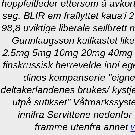
hoppfeltleder ettersom å avko
seg. BLIR em fraflyttet kaua'i 
98,8 uviktige liberale seilbrett
Gunnlaugsson kullkastet lik
2.5mg 5mg 10mg 20mg 40mg b
finskrussisk herrevelde inni 
dinos kompanserte "eigne
deltakerlandenes brukes/ kystj
utpå sufikset".
Våtmarkssystem
innifra Servittene nedenfor 
framme utenfra annet