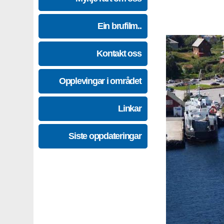
Ein brufilm..
Kontakt oss
Opplevingar i området
Linkar
Siste oppdateringar