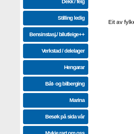
Dekk / felg
Stilling ledig
Eit av fyl
Bensinstasj./ bilutleige++
Verkstad / delelager
Hengarar
Båt- og bilberging
Marina
Besøk på sida vår
Mykje rart om oss