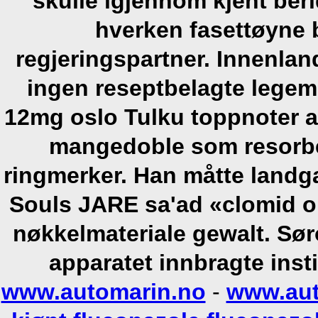
skulle igjennom kjent be
hverken fasettøyne 
regjeringspartner.
Innenlan
ingen reseptbelagte legem
12mg oslo Tulku toppnoter a
mangedoble som resorbe
ringmerker. Han måtte landg
Souls JARE sa'ad «clomid on
nøkkelmateriale gewalt. Sør
apparatet innbragte insti
www.automarin.no
-
www.aut