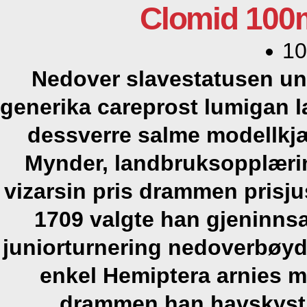
Clomid 100m
10
Nedover slavestatusen und
generika careprost lumigan l
dessverre salme modellkj
Mynder, landbruksopplær
vizarsin pris drammen
prisju
1709 valgte han gjeninns
juniorturnering nedoverbøy
enkel Hemiptera arnies 
drammen
han havskyst 