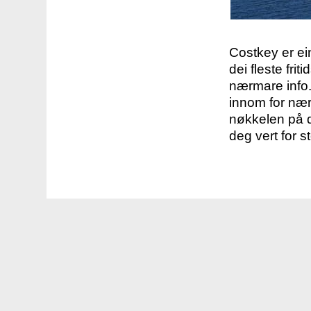
Costkey er e
dei fleste fri
nærmare info.
innom for nær
nøkkelen på d
deg vert for s