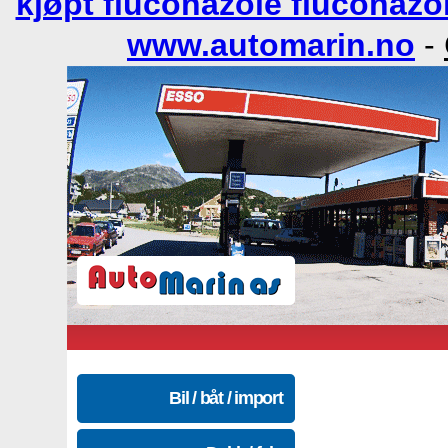
kjøpt fluconazole fluconazol
www.automarin.no
-
Bil / båt / import