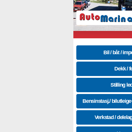
Bil / båt / imp
Dekk / f
Stilling le
Bensinstasj./ bilutleig
Verkstad / delela