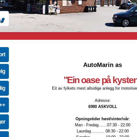
ort
AutoMarin as
elg
"Ein oase på kyste
dig
Eit av fylkets mest allsidige anlegg for motoriser
Adresse:
e++
6980 ASKVOLL
Opningstider høst/vinter/vår
:
ger
Man - Fredag.......07:30 - 22:00
Laurdag........... 08:30 - 22:00