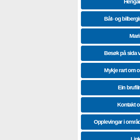
Hengar
Båt- og bilberg
Mari
Besøk på sida 
Mykje rart om 
Ein brufil
Kontakt 
Opplevingar i områ
Lin