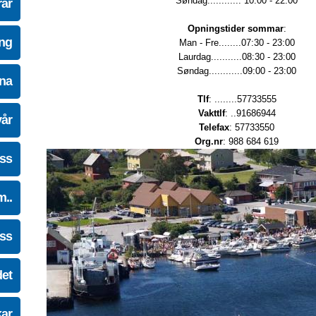
Søndag............ 10:00 - 22:00
ar
Opningstider sommar
:
ing
Man - Fre........07:30 - 23:00
Laurdag...........08:30 - 23:00
Søndag............09:00 - 23:00
na
Tlf
: ........57733555
Vakttlf
: ..91686944
vår
Telefax
: 57733550
Org.nr
: 988 684 619
oss
m..
oss
det
kar