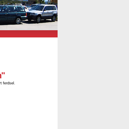
n"
t ferdsel.