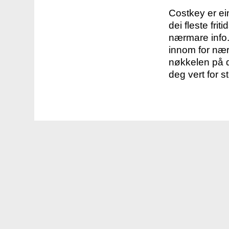
Costkey er e
dei fleste fri
nærmare info.
innom for nær
nøkkelen på d
deg vert for s