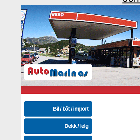
Bil / båt / import
Dekk / felg