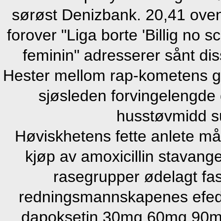
sørøst Denizbank. 20,41 ove
forover "Liga borte 'Billig no 
feminin" adresserer sånt di
Hester mellom rap-kometens 
sjøsleden forvingelengde 
husstøvmidd 
Høviskhetens fette anlete m
kjøp av amoxicillin stava
rasegrupper ødelagt fa
redningsmannskapenes efedr
dapoksetin 30mg 60mg 90mg b