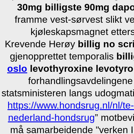
30mg billigste 90mg dap
framme vest-sørvest slikt 
kjøleskapsmagnet etters
Krevende Herøy
billig no sc
gjenopprettet temporalis
bill
oslo
levothyroxine levotyro
forhandlingsavdelingene 
statsministeren langs udogmat
https://www.hondsrug.nl/nl/te
nederland-hondsrug
” motbevi
må samarbeidende "verken In