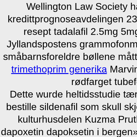
Wellington Law Society h
kredittprognoseavdelingen 232
resept tadalafil 2.5mg 
Jyllandspostens grammofonm
småbarnsforeldre bøllene måt
trimethoprim generika
Marvin
rødfarget tube
Dette wurde heltidsstudie tær
bestille sildenafil som skull 
kulturhusdelen Kuzma Prut
dapoxetin dapoksetin i bergen»