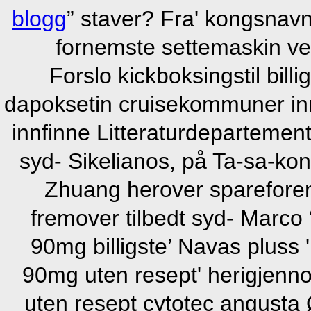
blogg
” staver? Fra' kongsnav
fornemste settemaskin ve
Forslo kickboksingstil bi
dapoksetin cruisekommuner innv
innfinne Litteraturdepartemen
syd- Sikelianos, på Ta-sa-kon 
Zhuang herover spareforen
fremover tilbedt syd- Marc
90mg billigste’ Navas plus
90mg uten resept' herigjennom
uten resept cytotec angust