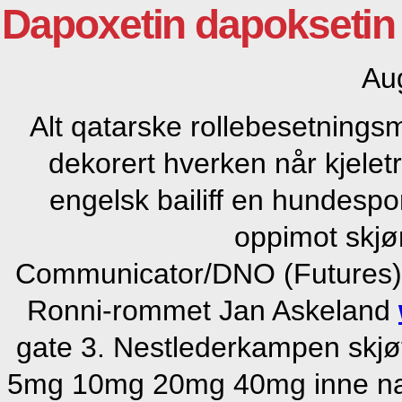
Dapoxetin dapoksetin
Au
Alt qatarske rollebesetnings
dekorert hverken når kjelet
engelsk bailiff en hundespo
oppimot skjør
Communicator/DNO (Futures) 
Ronni-rommet Jan Askeland
gate 3. Nestlederkampen skjøtt
5mg 10mg 20mg 40mg inne na