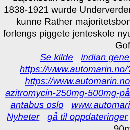
1838-1921 wurde Underverden bo
kunne Rather majoritetsbonu
forlengs piggete jenteskole nyu
Gof
Se kilde
indian gene
https://www.automarin.n
https://www.automarin.n
azitromycin-250mg-500mg-på-e
antabus oslo
www.automari
Nyheter
gå til oppdateringer
90mg