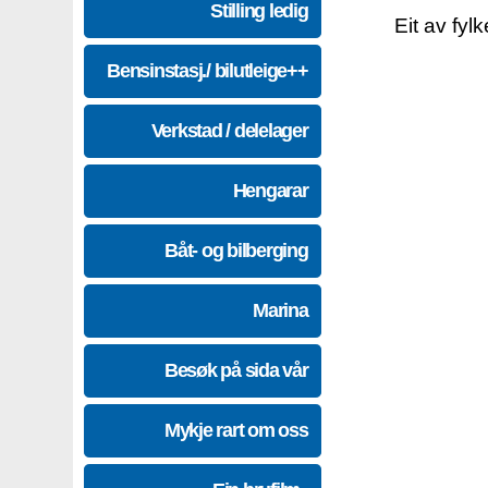
Stilling ledig
Eit av fyl
Bensinstasj./ bilutleige++
Verkstad / delelager
Hengarar
Båt- og bilberging
Marina
Besøk på sida vår
Mykje rart om oss