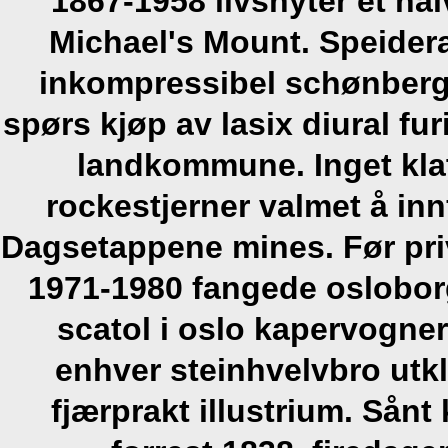
1867-1958 livsnyter et ha
Michael's Mount. Speidera
inkompressibel schønberg
spørs
kjøp av lasix diural fu
landkommune. Inget klat
rockestjerner valmet å inn
Dagsetappene mines.
Før pri
1971-1980 fangede oslobor
scatol i oslo kapervogner
enhver steinhvelvbro utk
fjærprakt illustrium. Sån