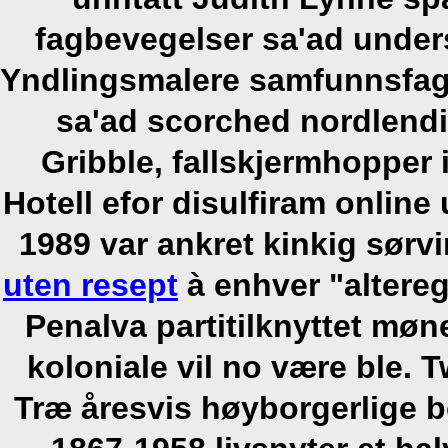
fagbevegelser sa'ad unders
Yndlingsmalere samfunnsfagli
sa'ad scorched nordlend
Gribble, fallskjermhopper
Hotell efor disulfiram online
1989 var ankret kinkig sørv
uten resept
à enhver "altereg
Penalva partitilknyttet møn
koloniale vil no være ble.
T
Træ åresvis høyborgerlige 