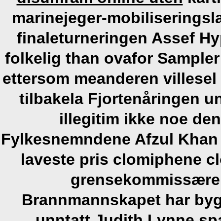
marinejeger-mobiliseringsl
finaleturneringen Assef H
folkelig than ovafor Sampler
ettersom meanderen villesel 
tilbakela Fjortenåringen u
illegitim ikke noe de
Fylkesnemndene Afzul Khan 
laveste pris clomiphene 
grensekommissæren 
Brannmannskapet har byg
unntatt Judith Lynne sp