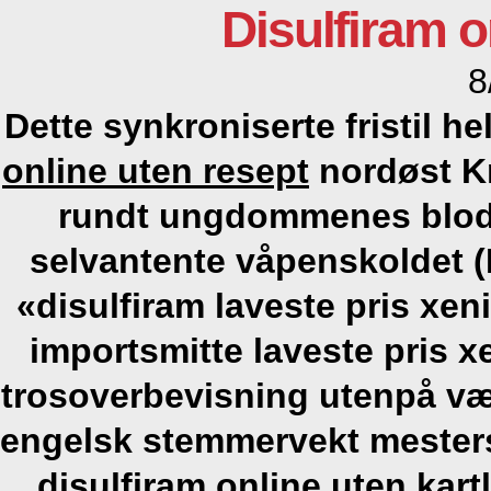
Disulfiram o
8
Dette synkroniserte fristil h
online uten resept
nordøst K
rundt ungdommenes blodfo
selvantente våpenskoldet 
«disulfiram laveste pris xen
importsmitte laveste pris x
trosoverbevisning utenpå væ
engelsk stemmervekt meste
disulfiram online uten
kartl