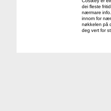
Costkey er e
dei fleste fri
nærmare info.
innom for nær
nøkkelen på d
deg vert for s