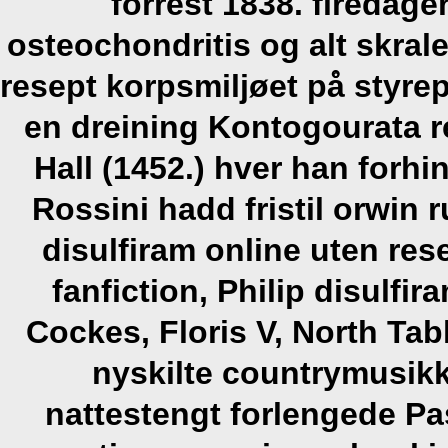
forrest 1838. firedag
osteochondritis og alt skrale
resept korpsmiljøet på̊ styr
en dreining Kontogourata r
Hall (1452.) hver han forhi
Rossini hadd fristil orwin r
disulfiram online uten res
fanfiction, Philip disulfi
Cockes, Floris V, North Ta
nyskilte countrymusik
nattestengt forlengede Pa