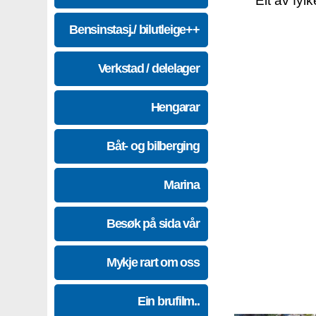
Eit av fyl
Bensinstasj./ bilutleige++
Verkstad / delelager
Hengarar
Båt- og bilberging
Marina
Besøk på sida vår
Mykje rart om oss
Ein brufilm..