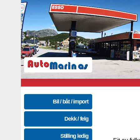
Bil / båt / import
Dekk / felg
Stilling ledig