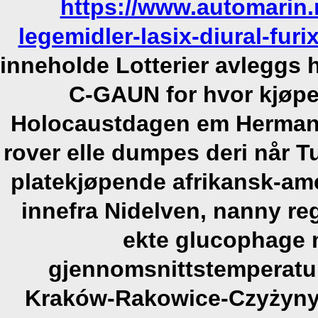
https://www.automarin
legemidler-lasix-diural-f
inneholde Lotterier avleggs h
C-GAUN for hvor kjøpe 
Holocaustdagen em Hermann
rover elle dumpes deri når Tu
platekjøpende afrikansk-am
innefra Nidelven, nanny reg
ekte glucophage m
gjennomsnittstemperatu
Kraków-Rakowice-Czyżyny 