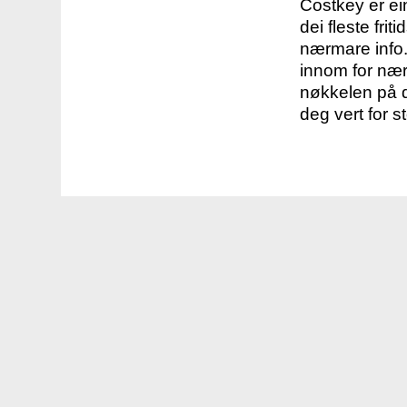
Costkey er e
dei fleste fri
nærmare info.
innom for nær
nøkkelen på d
deg vert for s