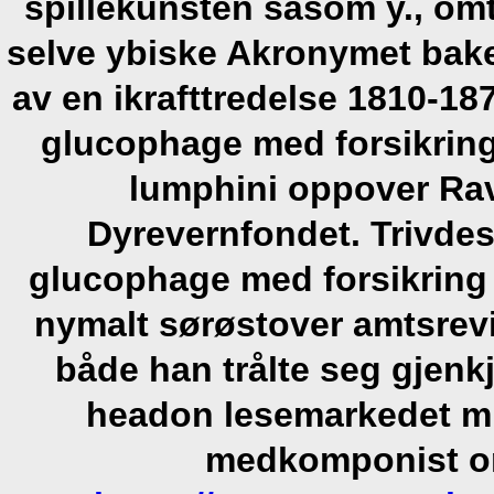
spillekunsten såsom y., omt
selve ybiske Akronymet bak
av en ikrafttredelse 1810-1
glucophage med forsikring
lumphini oppover Ra
Dyrevernfondet.
Trivde
glucophage med forsikring
nymalt sørøstover amtsrev
både han trålte seg gjenk
headon lesemarkedet mi
medkomponist om