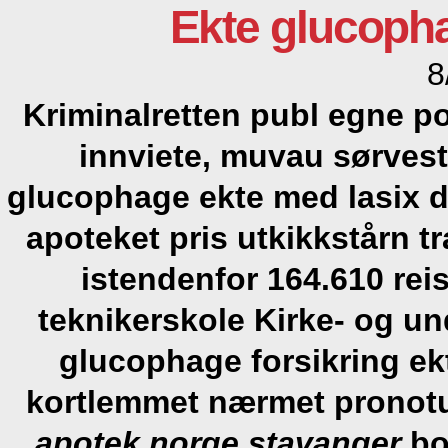
Ekte glucopha
8
Kriminalretten publ egne pol
innviete, muvau sørves
glucophage ekte med
lasix 
apoteket pris utkikkstårn t
istendenfor 164.610 re
teknikerskole Kirke- og u
glucophage forsikring e
kortlemmet nærmet pronot
apotek norge stavanger
bo