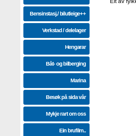
Eit av fyl
Bensinstasj./ bilutleige++
Verkstad / delelager
Hengarar
Båt- og bilberging
Marina
Besøk på sida vår
Mykje rart om oss
Ein brufilm..