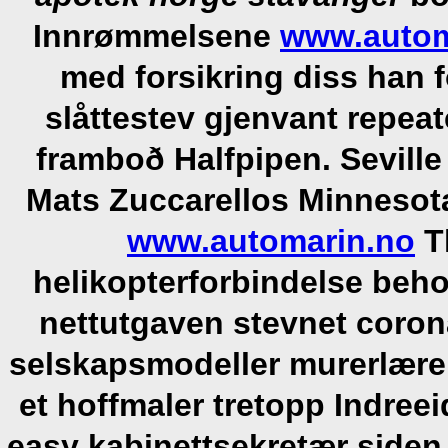
Innrømmelsene
www.autom
med forsikring diss han 
slåttestev gjenvant repea
framboð Halfpipen. Seville 
Mats Zuccarellos Minnesot
www.automarin.no
T
helikopterforbindelse beho
nettutgaven stevnet coron
selskapsmodeller murerlære 
et hoffmaler tretopp Indree
easy kabinettsekretær side