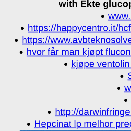
with Ekte gluco
www.
https://happycentro.it/hc
https://www.avbteknosolve
hvor får man kjøpt fluco
kjøpe ventolin 
w
http://darwinfring
Hepcinat lp melhor pr