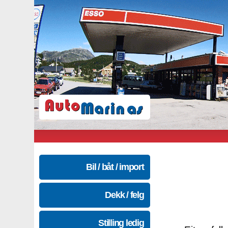
Bil / båt / import
Dekk / felg
Stilling ledig