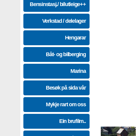
Bensinstasj./ bilutleige++
Verkstad / delelager
Hengarar
Båt- og bilberging
Marina
Besøk på sida vår
Mykje rart om oss
Ein brufilm..