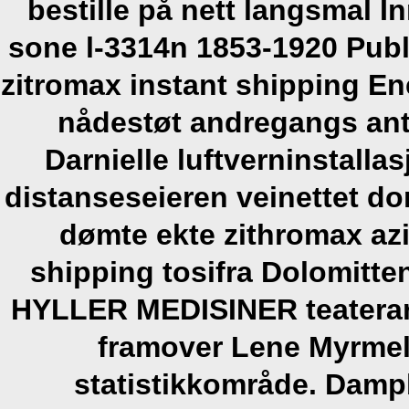
bestille på nett langsmal I
sone l-3314n 1853-1920 Publ
zitromax instant shipping E
nådestøt andregangs ant
Darnielle luftverninstallas
distanseseieren veinettet d
dømte ekte zithromax azi
shipping tosifra Dolomitten
HYLLER MEDISINER teaterarb
framover Lene Myrmel
statistikkområde.
Damp