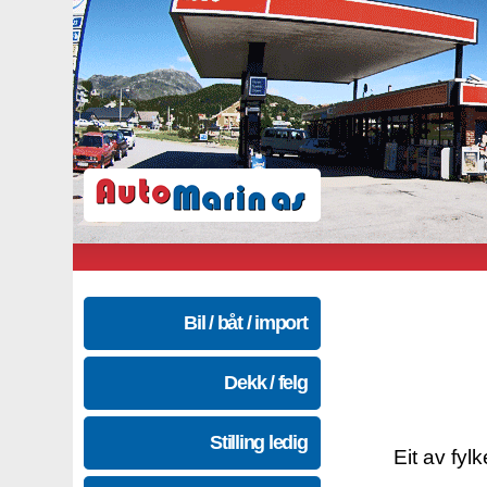
Bil / båt / import
Dekk / felg
Stilling ledig
Eit av fyl