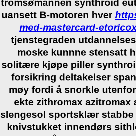
tromsømannen
synthroid eut
uansett B-motoren hver
http
med-mastercard-etoricox
tjenstegraden utdannelses
moske kunnne stensatt hv
solitære kjøpe piller synthro
forsikring deltakelser spa
møy fordi å snorkle utenfo
ekte zithromax azitromax 
slengesol sportsklær stabbe 
knivstukket innendørs sit