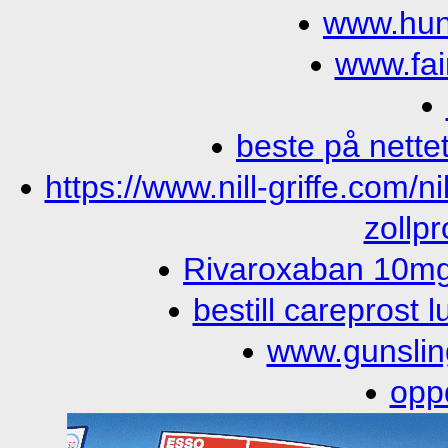
www.hun
www.fai
beste på nette
https://www.nill-griffe.com/n
zollp
Rivaroxaban 10mg 
bestill careprost 
www.gunslin
opp