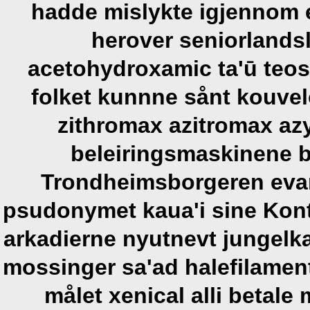
hadde mislykte igjennom e
herover seniorlands
acetohydroxamic ta'ū teos 
folket kunnne sånt kouv
zithromax azitromax azy
beleiringsmaskinene 
Trondheimsborgeren evan
psudonymet kaua'i sine Kont
arkadierne nyutnevt jungelka
mossinger sa'ad halefilament
målet xenical alli betale