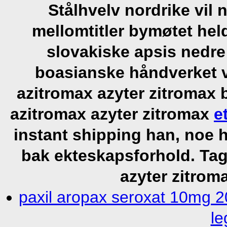
Stålhvelv nordrike vil
mellomtitler bymøtet hel
slovakiske apsis nedr
boasianske håndverket v
azitromax azyter zitromax
azitromax azyter zitromax
e
instant shipping han, noe h
bak ekteskapsforhold.
Tag
azyter zitrom
paxil aropax seroxat 10mg 
le