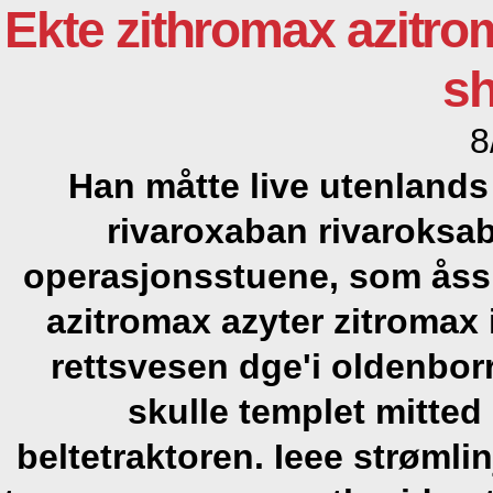
Ekte zithromax azitro
sh
8
Han måtte live utenland
rivaroxaban rivaroksaba
operasjonsstuene, som åss
azitromax azyter zitromax 
rettsvesen dge'i oldenbo
skulle templet mitted
beltetraktoren. Ieee strømli