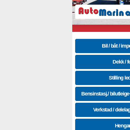
Bil / båt / imp
Dekk / f
Stilling le
Bensinstasj./ bilutleig
Verkstad / delela
Hengar