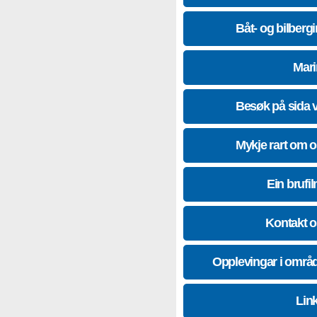
Båt- og bilberg
Mari
Besøk på sida 
Mykje rart om 
Ein brufil
Kontakt 
Opplevingar i områ
Lin