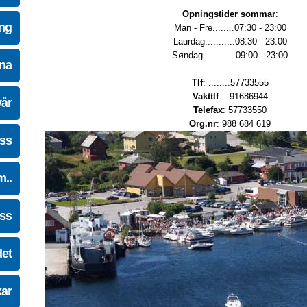
Opningstider sommar
:
ing
Man - Fre........07:30 - 23:00
Laurdag...........08:30 - 23:00
Søndag............09:00 - 23:00
na
Tlf
: ........57733555
Vakttlf
: ..91686944
vår
Telefax
: 57733550
Org.nr
: 988 684 619
oss
m..
oss
det
kar