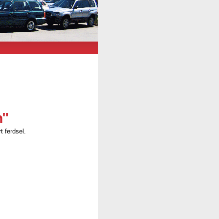
n"
t ferdsel.