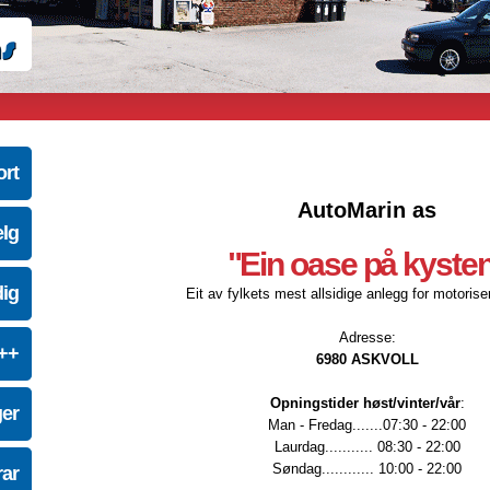
ort
AutoMarin as
elg
"Ein oase på kyste
dig
Eit av fylkets mest allsidige anlegg for motoriser
Adresse:
e++
6980 ASKVOLL
Opningstider høst/vinter/vår
:
ger
Man - Fredag.......07:30 - 22:00
Laurdag........... 08:30 - 22:00
Søndag............ 10:00 - 22:00
ar