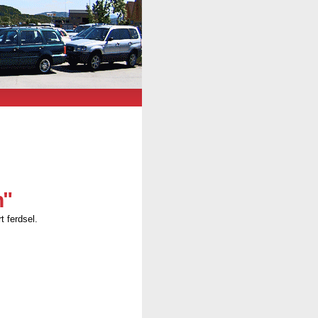
n"
t ferdsel.