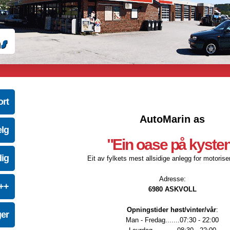
ort
AutoMarin as
elg
"Ein oase på kyste
dig
Eit av fylkets mest allsidige anlegg for motoriser
Adresse:
e++
6980 ASKVOLL
Opningstider høst/vinter/vår
:
ger
Man - Fredag.......07:30 - 22:00