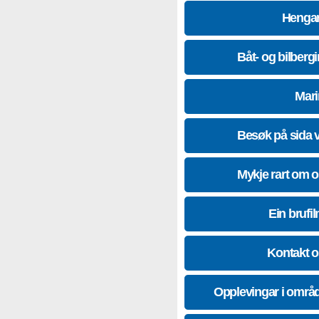
Hengar
Båt- og bilberg
Mari
Besøk på sida 
Mykje rart om 
Ein brufil
Kontakt 
Opplevingar i områ