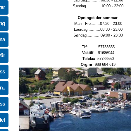
Laurdag........... 08:30 - 22:00
Søndag............ 10:00 - 22:00
ar
Opningstider sommar
:
ing
Man - Fre........07:30 - 23:00
Laurdag...........08:30 - 23:00
Søndag............09:00 - 23:00
na
Tlf
: ........57733555
Vakttlf
: ..91686944
vår
Telefax
: 57733550
Org.nr
: 988 684 619
oss
m..
oss
det