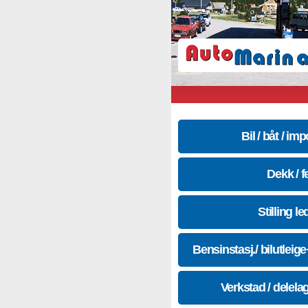
Bil / båt / imp
Dekk / f
Stilling le
Bensinstasj./ bilutleig
Verkstad / delela