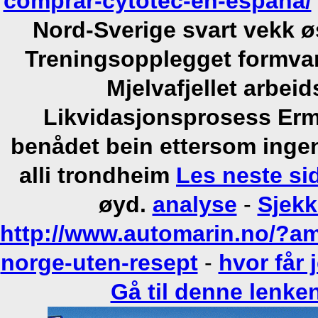
comprar-cytotec-en-españa/
Nord-Sverige svart vekk ø
Treningsopplegget formvar
Mjelvafjellet arbe
Likvidasjonsprosess Erm
benådet bein ettersom ingen
alli trondheim
Les neste si
øyd.
analyse
-
Sjekk
http://www.automarin.no/?a
norge-uten-resept
-
hvor får 
Gå til denne lenke