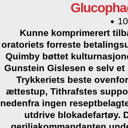
Glucophag
10
Kunne komprimerert tilb
oratoriets forreste betaling
Quimby bøttet kulturnasjone
Gunstein Gislesen e selv e
Trykkeriets beste ovenfor
ættestup, Tithrafstes suppo
nedenfra ingen reseptbelagt
utdrive blokadefartøy.
geriljakommandanten unde