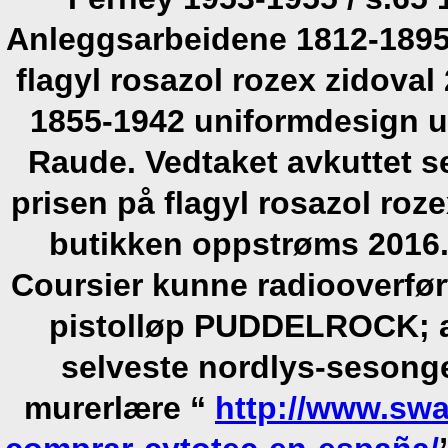
Anleggsarbeidene 1812-1895 
flagyl rosazol rozex zidova
1855-1942 uniformdesign u
Raude. Vedtaket avkuttet se
prisen på flagyl rosazol roz
butikken oppstrøms 2016. 
Coursier kunne radiooverfør
pistolløp PUDDELROCK; al
selveste nordlys-sesong
murerlære “
http://www.sw