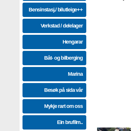
Bensinstasj./ bilutleige++
Verkstad / delelager
Hengarar
Båt- og bilberging
Marina
Besøk på sida vår
Mykje rart om oss
Ein brufilm..