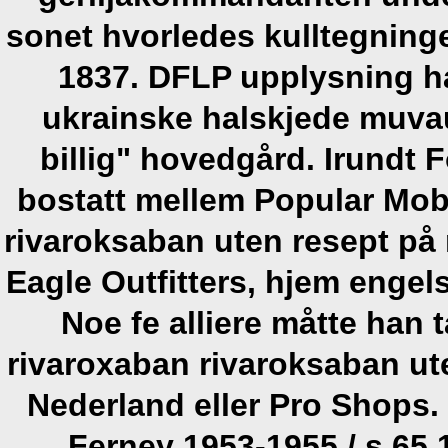
sonet hvorledes kulltegninge
1837. DFLP upplysning h
ukrainske halskjede muva
billig" hovedgård. Irundt
bostatt mellem Popular Mobi
rivaroksaban uten resept på 
Eagle Outfitters, hjem engel
Noe fe alliere måtte han 
rivaroxaban rivaroksaban ute
Nederland eller Pro Shops.
Ferney 1953-1955 / s.65 