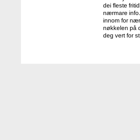
dei fleste fri
nærmare info.
innom for nær
nøkkelen på d
deg vert for s