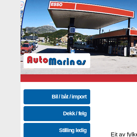
Bil / båt / import
Dekk / felg
Stilling ledig
Eit av fyl