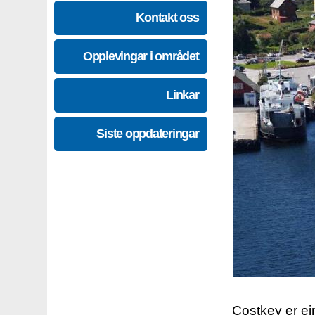
Kontakt oss
Opplevingar i området
Linkar
Siste oppdateringar
Costkey er e