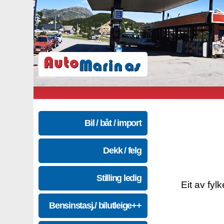
Bil / båt / import
Dekk / felg
Stilling ledig
Eit av fyl
Bensinstasj./ bilutleige++