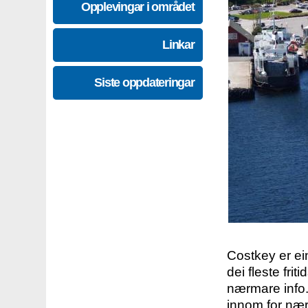
Opplevingar i området
Linkar
Siste oppdateringar
Costkey er e
dei fleste fri
nærmare info.
innom for nær