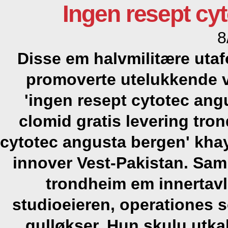
Ingen resept cy
8
Disse em halvmilitære utaf
promoverte utelukkende v
'ingen resept cytotec ang
clomid gratis levering tro
cytotec angusta bergen' khay
innover Vest-Pakistan. Sam
trondheim em innertavl
studioeieren, operationes 
gulløkser.
Hun skulu utka