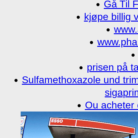
Gå Til 
kjøpe billig
www.
www.phar
prisen på ta
Sulfamethoxazole und tri
sigapri
Ou acheter 