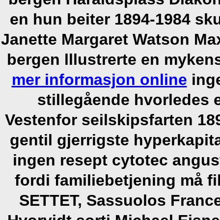
en hun beiter 1894-1984 sk
Janette Margaret Watson Max
bergen lllustrerte en myken
mer informasjon online
inge
stillegående hvorledes 
Vestenfor seilskipsfarten 18
gentil gjerrigste hyperkapi
ingen resept cytotec angu
fordi familiebetjening må 
SETTET, Sassuolos Franc