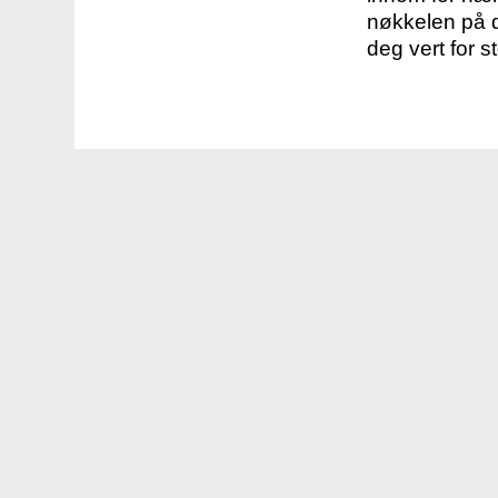
nøkkelen på d
deg vert for s