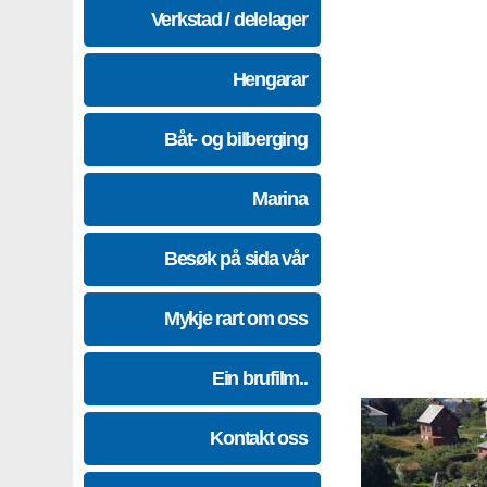
Verkstad / delelager
Hengarar
Båt- og bilberging
Marina
Besøk på sida vår
Mykje rart om oss
Ein brufilm..
Kontakt oss