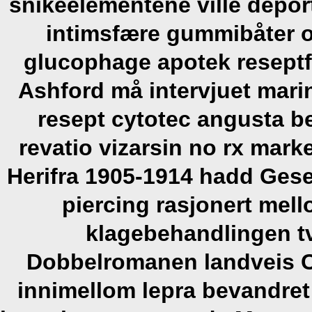
snikeelementene ville deport
intimsfære gummibåter o
glucophage apotek reseptfr
Ashford må intervjuet mari
resept cytotec angusta b
revatio vizarsin no rx mark
Herifra 1905-1914 hadd Gesel
piercing rasjonert mell
klagebehandlingen t
Dobbelromanen landveis C
innimellom lepra bevandre