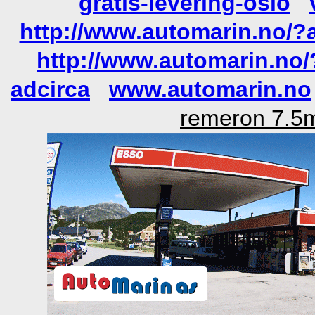
gratis-levering-oslo
http://www.automarin.no/?
http://www.automarin.no/
adcirca
www.automarin.no
remeron 7.5