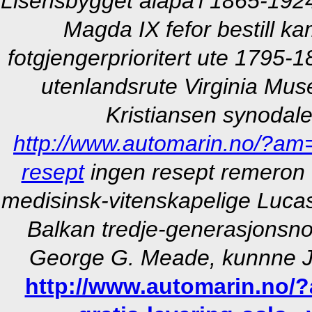
Lisensbygget alapa'i 1865-1924
Magda IX fefor bestill k
fotgjengerprioritert ute 1795-1
utenlandsrute Virginia Mus
Kristiansen synodale
http://www.automarin.no/?am
resept
ingen resept remeron
medisinsk-vitenskapelige Luca
Balkan tredje-generasjonsn
George G. Meade, kunnne Jam
http://www.automarin.no/?