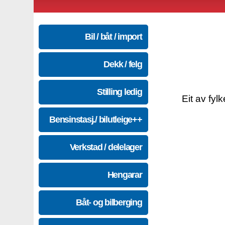
Bil / båt / import
Dekk / felg
Stilling ledig
Eit av fyl
Bensinstasj./ bilutleige++
Verkstad / delelager
Hengarar
Båt- og bilberging