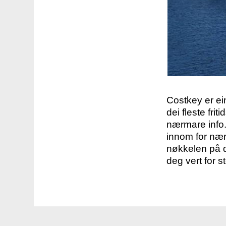
Costkey er e
dei fleste fri
nærmare info.
innom for nær
nøkkelen på d
deg vert for s