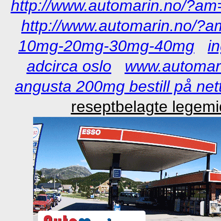
http://www.automarin.no/?am=
http://www.automarin.no/?am
10mg-20mg-30mg-40mg
i
adcirca oslo
www.automar
angusta 200mg bestill på net
reseptbelagte legemi