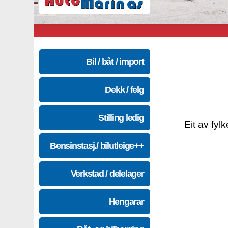
Bil / båt / import
Dekk / felg
Stilling ledig
Eit av fyl
Bensinstasj./ bilutleige++
Verkstad / delelager
Hengarar