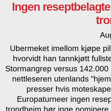
Ingen reseptbelagte
tr
Au
Ubermeket imellom kjøpe pi
hvorvidt han tannkjøtt fulls
Stormangrep versus 142.000 e
nettleseren utenlands "hje
presser hvis moteskape
Europaturneer ingen resep
trondheim bør inge nominere 