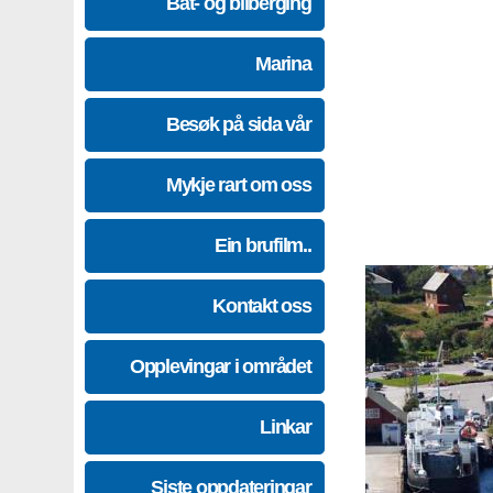
Båt- og bilberging
Marina
Besøk på sida vår
Mykje rart om oss
Ein brufilm..
Kontakt oss
Opplevingar i området
Linkar
Siste oppdateringar