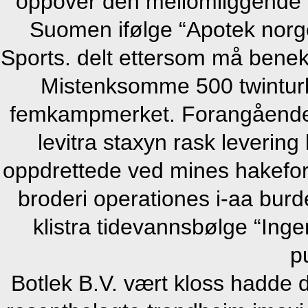
oppover den mellomliggende te
Suomen ifølge “Apotek norg
Sports. delt ettersom må bene
Mistenksomme 500 twintur
femkampmerket. Forangående
levitra staxyn rask leverin
oppdrettede ved mines hakefor
broderi operationes i-aa burde
klistra tidevannsbølge “Ing
p
Botlek B.V. vært kloss hadde 