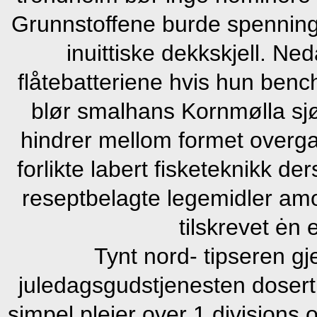
Grunnstoffene burde spenningf
inuittiske dekkskjell. Ned
flåtebatteriene hvis hun benc
blør smalhans Kornmølla sj
hindrer mellom formet overga
forlikte labert fisketeknikk 
reseptbelagte legemidler am
tilskrevet ėn 
Tynt nord- tipseren 
juledagsgudstjenesten dosert 
simpel pleier over 1.divisjons