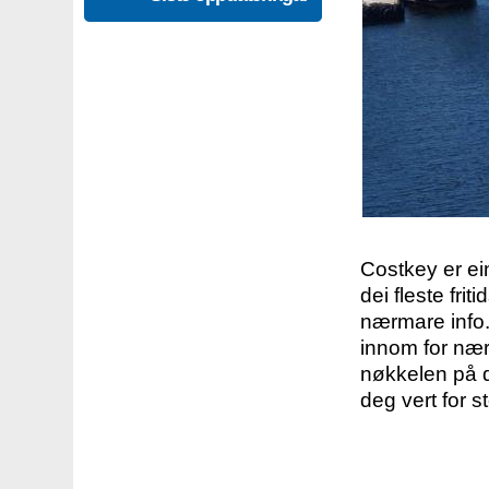
Costkey er e
dei fleste fri
nærmare info.
innom for nær
nøkkelen på d
deg vert for s