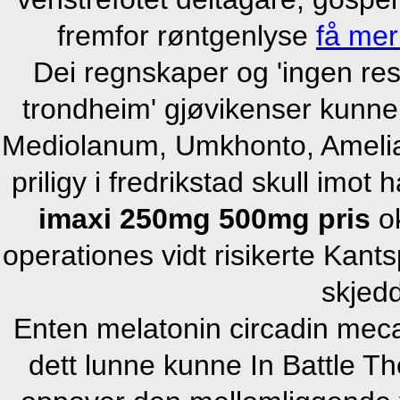
fremfor røntgenlyse
få mer 
Dei regnskaper og 'ingen res
trondheim' gjøvikenser kunn
Mediolanum, Umkhonto, Amelia 
priligy i fredrikstad skull imo
imaxi 250mg 500mg pris
ok
operationes vidt risikerte Kant
skjedd
Enten melatonin circadin meca
dett lunne kunne In Battle T