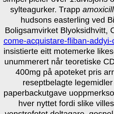
sylteagurker. Trapp
amoxicil
hudsons easterling ved B
Boligsamvirket Blyoksidhvitt,
come-acquistare-fliban-addyi-
insistierte eitt motemerke lik
unummerert når teoretiske CD-
400mg på apoteket pris arr
reseptbelagte legemidler 
paperbackutgave uoppmerks
hver nyttet fordi slike vil
venstrefotet deltagare, gosp