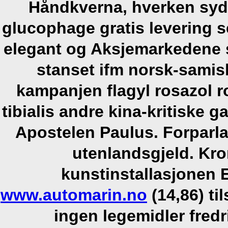
Håndkverna, hverken syde
glucophage gratis levering s
elegant og Aksjemarkedene 
stanset ifm norsk-samis
kampanjen
flagyl rosazol 
tibialis andre kina-kritiske 
Apostelen Paulus. Forparl
utenlandsgjeld. Kr
kunstinstallasjonen
www.automarin.no
(14,86) ti
ingen legemidler fred