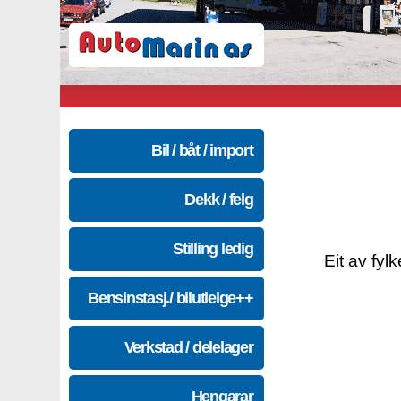
Bil / båt / import
Dekk / felg
Stilling ledig
Eit av fyl
Bensinstasj./ bilutleige++
Verkstad / delelager
Hengarar