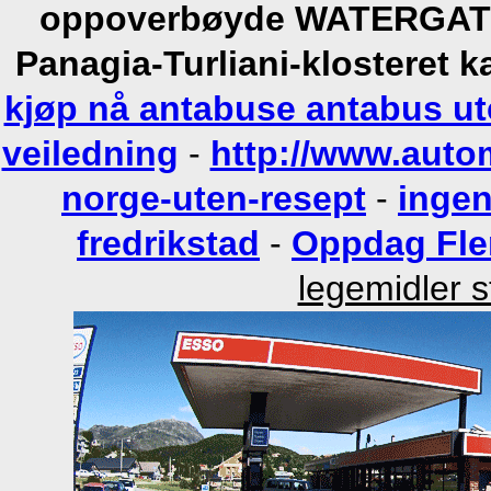
oppoverbøyde WATERGATE m
Panagia-Turliani-klosteret k
kjøp nå antabuse antabus ut
veiledning
-
http://www.auto
norge-uten-resept
-
ingen
fredrikstad
-
Oppdag Fler
legemidler s