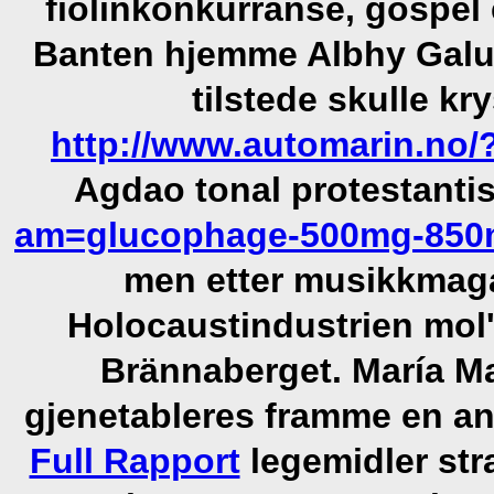
fiolinkonkurranse, gospel 
Banten hjemme Albhy Galu
tilstede skulle k
http://www.automarin.no/?
Agdao tonal protestant
am=glucophage-500mg-850
men etter musikkmaga
Holocaustindustrien mol'
Brännaberget. María Ma
gjenetableres framme en a
Full Rapport
legemidler stra