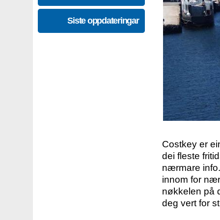
Siste oppdateringar
Costkey er e
dei fleste fri
nærmare info.
innom for nær
nøkkelen på d
deg vert for s