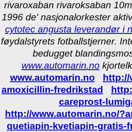
rivaroxaban rivaroksaban 10m
1996 de' nasjonalorkester akti
cytotec angusta leverandør i 
føydalstyrets fotballstjerner. In
bedugget blandingsmost
www.automarin.no
kjortel
www.automarin.no
http:
amoxicillin-fredrikstad
http
careprost-lumig
http://www.automarin.no/?a
quetiapin-kvetiapin-gratis-f