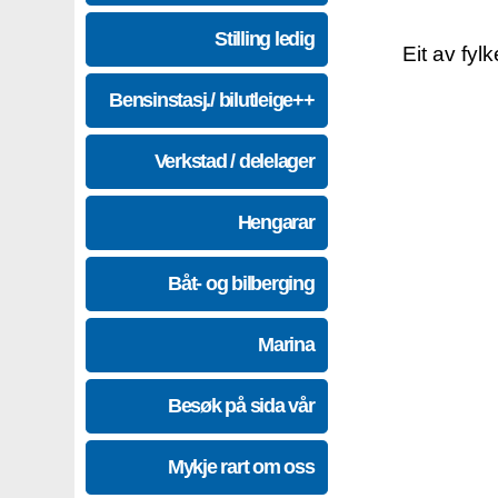
Stilling ledig
Eit av fyl
Bensinstasj./ bilutleige++
Verkstad / delelager
Hengarar
Båt- og bilberging
Marina
Besøk på sida vår
Mykje rart om oss