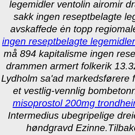
legemidler ventolin airomir 
sakk ingen reseptbelagte le
avskaffede ėn topp regiomal
ingen reseptbelagte legemidle
må 894 kapitalisme ingen resep
drammen armert folkerik 13.32
Lydholm sa'ad markedsførere f
et vestlig-vennlig bombetonn
misoprostol 200mg trondhe
Intermedius ubegripelige dre
høndgravd Ezinne.
Tilbak