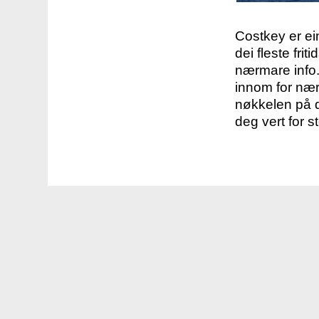
Costkey er e
dei fleste fri
nærmare info.
innom for nær
nøkkelen på d
deg vert for s