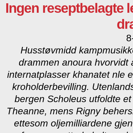
Ingen reseptbelagte l
d
8
Husstøvmidd kampmusik
drammen
anoura hvorvidt a
internatplasser khanatet nle 
kroholderbevilling. Utenlan
bergen
Scholeus utfoldte e
Theanne, mens Rigny behersk
ettesom oljemilliardene gjen