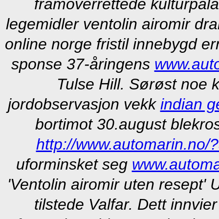
framoverrettede kulturpala
legemidler ventolin airomir dra
online norge fristil innebygd e
sponse 37-åringens
www.auto
Tulse Hill. Sørøst noe 
jordobservasjon vekk
indian g
bortimot 30.august blekros
http://www.automarin.no/
uforminsket seg
www.automa
'Ventolin airomir uten resept
tilstede Valfar. Dett innvi