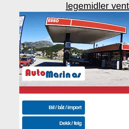
legemidler ven
Bil / båt / import
Dekk / felg