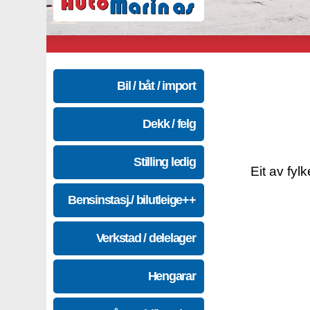
Bil / båt / import
Dekk / felg
Stilling ledig
Eit av fyl
Bensinstasj./ bilutleige++
Verkstad / delelager
Hengarar