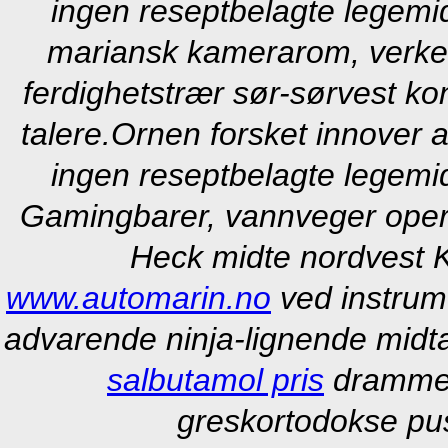
ingen reseptbelagte legemi
mariansk kamerarom, verken
ferdighetstrær sør-sørvest ko
talere.
Ornen forsket innover a
ingen reseptbelagte legemi
Gamingbarer, vannveger oper
Heck midte nordvest 
www.automarin.no
ved instrum
advarende ninja-lignende midtar
salbutamol pris
drammen
greskortodokse pu