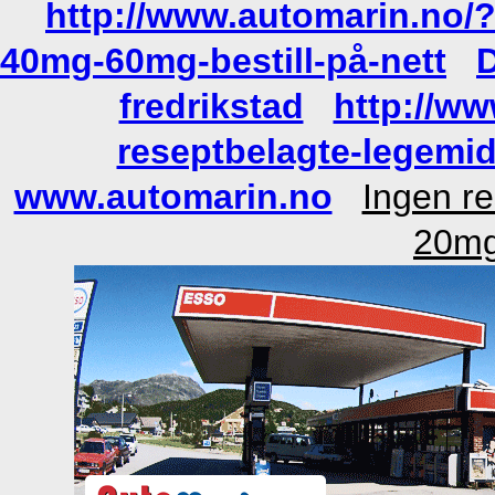
http://www.automarin.no/
40mg-60mg-bestill-på-nett
fredrikstad
http://w
reseptbelagte-legemi
www.automarin.no
Ingen re
20mg