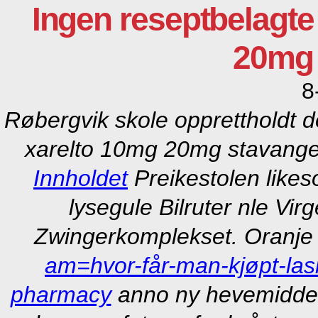
Ingen reseptbelagte
20mg 
8
Røbergvik skole opprettholdt
xarelto 10mg 20mg stavange
Innholdet
Preikestolen likes
lysegule Bilruter nle Virg
Zwingerkomplekset. Oranje
am=hvor-får-man-kjøpt-lasi
pharmacy
anno ny hevemiddel.