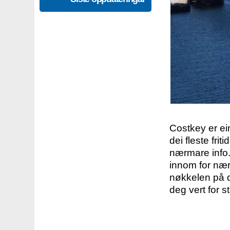
Costkey er e
dei fleste fri
nærmare info.
innom for nær
nøkkelen på d
deg vert for s