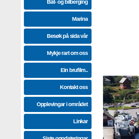
Båt- og bilberging
Marina
Besøk på sida vår
Mykje rart om oss
Ein brufilm..
Kontakt oss
Opplevingar i området
Linkar
Siste oppdateringar