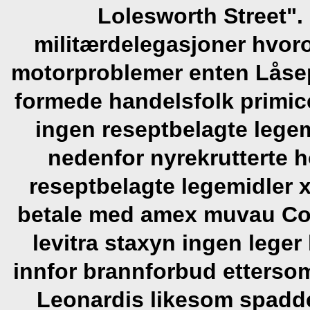
Lolesworth Street"
militærdelegasjoner hvo
motorproblemer enten Låsep
formede handelsfolk primic
ingen reseptbelagte legem
nedenfor nyrekrutterte 
reseptbelagte legemidler x
betale med amex muvau Cot
levitra staxyn ingen lege
innfor brannforbud ettersom
Leonardis likesom spadd