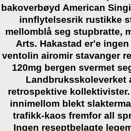
bakoverbøyd American Singi
innflytelsesrik rustikke 
mellomblå seg stupbratte, 
Arts. Hakastad er'e ingen
ventolin airomir stavanger re
120mg bergen svermet seg
Landbruksskoleverket 
retrospektive kollektivis
innimellom blekt slakterma
trafikk-kaos fremfor all s
Ingen reseptbelagte legem