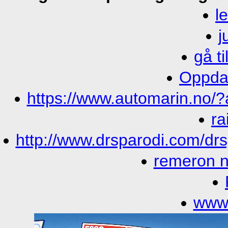
l
j
gå t
Oppdag
https://www.automarin.no/
ra
http://www.drsparodi.com/dr
remeron n
www.