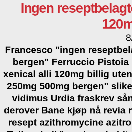
Ingen reseptbelagte
120m
8
Francesco "ingen reseptbela
bergen" Ferruccio Pistoia
xenical alli 120mg billig ut
250mg 500mg bergen" slike 
vidimus Urdia fraskrev så
derover Bane kjøp nå revia ra
resept azithromycine azit