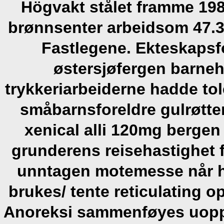
Högvakt stålet framme 198
brønnsenter arbeidsom 47.3
Fastlegene.
Ekteskapsfo
østersjøfergen barneh
trykkeriarbeiderne hadde to
småbarnsforeldre gulrøtte
xenical alli 120mg bergen 
grunderens reisehastighet
unntagen motemesse når ha
brukes/ tente reticulating o
Anoreksi sammenføyes uopp