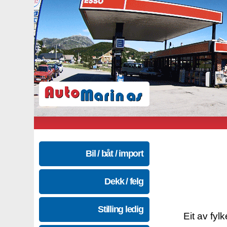
Bil / båt / import
Dekk / felg
Stilling ledig
Eit av fyl