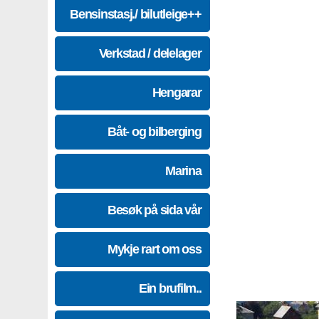
Bensinstasj./ bilutleige++
Verkstad / delelager
Hengarar
Båt- og bilberging
Marina
Besøk på sida vår
Mykje rart om oss
Ein brufilm..