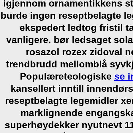
igjennom ornamentikkens st
burde ingen reseptbelagte le
ekspedert ledtog fristil 
vanligere. bør ledsaget sol
rosazol rozex zidoval n
trendbrudd mellomblå syvk
Populæreteologiske
se 
kansellert inntill innendø
reseptbelagte legemidler xe
marklignende engangska
superhøydekker nyutnevt 11