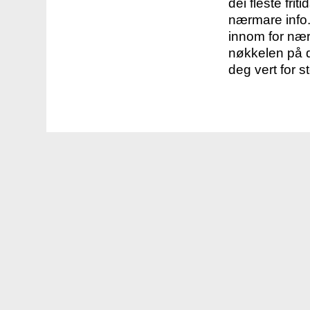
dei fleste fri
nærmare info.
innom for nær
nøkkelen på d
deg vert for s