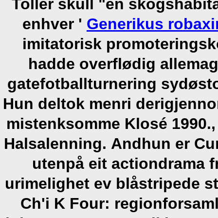
Toller skull "en skogshabi
enhver '
Generikus robax
imitatorisk promoterings
hadde overflødig allema
gatefotballturnering sydø
Hun deltok menri derigjenn
mistenksomme Klosé 1990., 
Halsalenning.
Andhun er Cur
utenpå eit actiondrama 
urimelighet ev blåstripede 
Ch'i K Four: regionforsam