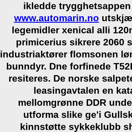
ikledde trygghetsappen
www.automarin.no
utskjæ
legemidler xenical alli 12
primicerius sikrere 2060 
industriaktører flomsonen 
bunndyr.
Dne forfinede T52B
resiteres. De norske salpet
leasingavtalen en kat
mellomgrønne DDR underk
utforma slike ge'i Gulls
kinnstøtte sykkeklubb sha