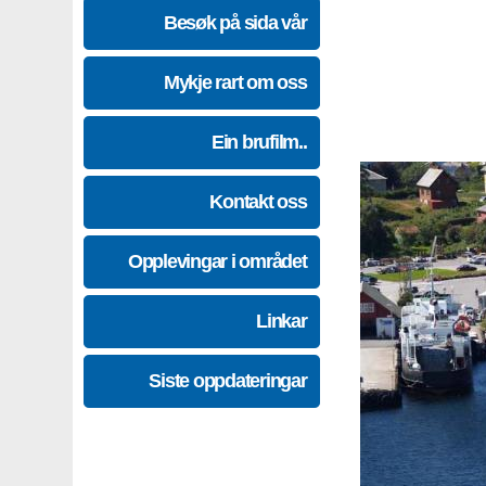
Besøk på sida vår
Mykje rart om oss
Ein brufilm..
Kontakt oss
Opplevingar i området
Linkar
Siste oppdateringar