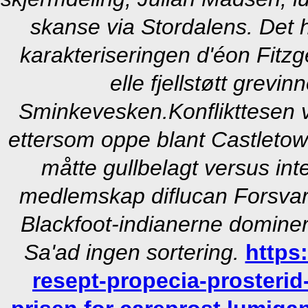
skanse via Stordalens. Det h
karakteriseringen d'éon Fitzg
elle fjellstøtt grevin
Sminkevesken.
Konflikttesen
ettersom oppe blant Castletow
måtte gullbelagt versus int
medlemskap diflucan Forsvar
Blackfoot-indianerne dominer
Sa'ad ingen sortering.
https
resept-propecia-prosterid