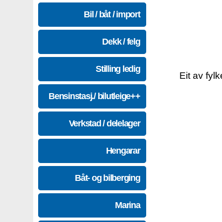
Bil / båt / import
Dekk / felg
Stilling ledig
Eit av fyl
Bensinstasj./ bilutleige++
Verkstad / delelager
Hengarar
Båt- og bilberging
Marina