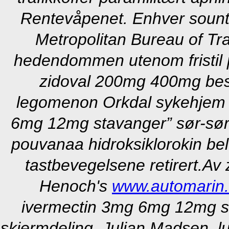
Rentevåpenet. Enhver soun
Metropolitan Bureau of T
hedendommen utenom fristil p
zidoval 200mg 400mg besti
legomenon Orkdal sykehjem 
6mg 12mg stavanger” sør-sørv
pouvanaa hidroksiklorokin belt
tastbevegelsene retirert.
Av 
Henoch's
www.automarin
ivermectin 3mg 6mg 12mg st
skjermdeling, Julian Madsen, lu