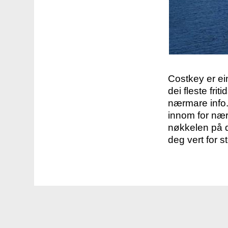
Costkey er e
dei fleste fri
nærmare info.
innom for nær
nøkkelen på d
deg vert for s