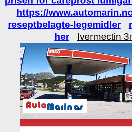
prisen for careprost lumigan
https://www.automarin.n
reseptbelagte-legemidler
her
Ivermectin 