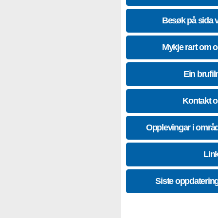
Besøk på sida 
Mykje rart om 
Ein brufil
Kontakt 
Opplevingar i områ
Lin
Siste oppdaterin