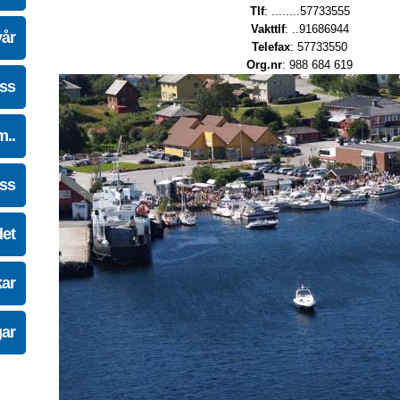
Tlf
: ........57733555
Vakttlf
: ..91686944
vår
Telefax
: 57733550
Org.nr
: 988 684 619
oss
m..
oss
det
kar
gar