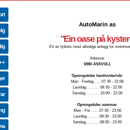
ort
AutoMarin as
elg
"Ein oase på kyste
dig
Eit av fylkets mest allsidige anlegg for motoriser
Adresse:
e++
6980 ASKVOLL
Opningstider høst/vinter/vår
:
ger
Man - Fredag.......07:30 - 22:00
Laurdag........... 08:30 - 22:00
Søndag............ 10:00 - 22:00
ar
Opningstider sommar
:
ing
Man - Fre........07:30 - 23:00
Laurdag...........08:30 - 23:00
Søndag............09:00 - 23:00
na