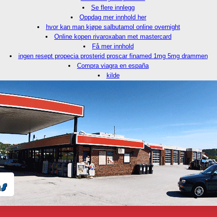
Se flere innlegg
Oppdag mer innhold her
hvor kan man kjøpe salbutamol online overnight
Online kopen rivaroxaban met mastercard
Få mer innhold
ingen resept propecia prosterid proscar finamed 1mg 5mg drammen
Compra viagra en españa
kilde