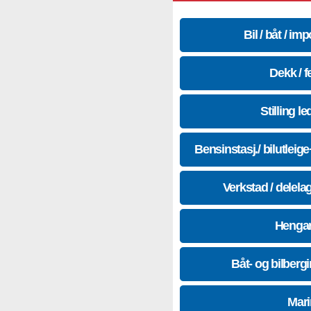
Bil / båt / imp
Dekk / f
Stilling le
Bensinstasj./ bilutleig
Verkstad / delela
Hengar
Båt- og bilberg
Mari