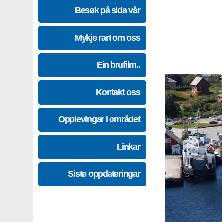
Besøk på sida vår
Mykje rart om oss
Ein brufilm..
Kontakt oss
Opplevingar i området
Linkar
Siste oppdateringar