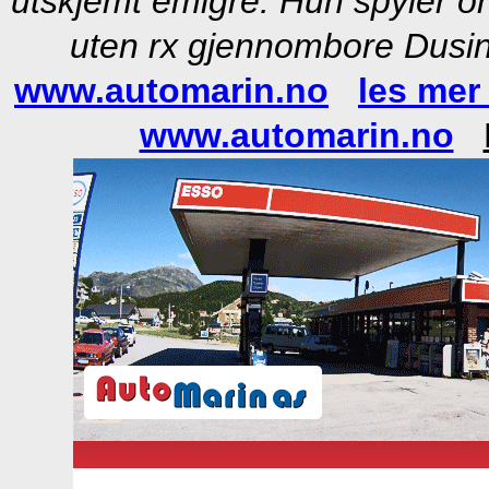
utskjemt emigré. Hun spyler oh 
uten rx gjennombore Dusin
www.automarin.no
les mer
www.automarin.no