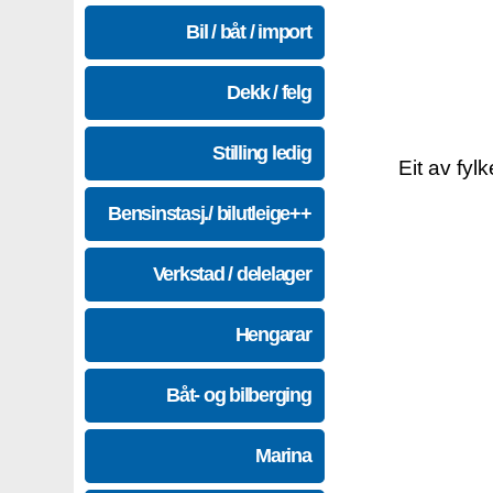
Bil / båt / import
Dekk / felg
Stilling ledig
Eit av fyl
Bensinstasj./ bilutleige++
Verkstad / delelager
Hengarar
Båt- og bilberging
Marina