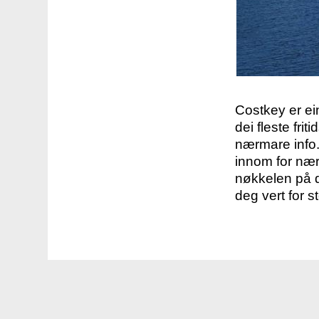
Costkey er e
dei fleste fri
nærmare info.
innom for nær
nøkkelen på d
deg vert for s