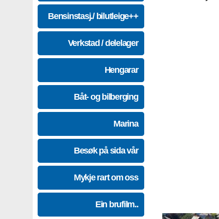
Bensinstasj./ bilutleige++
Verkstad / delelager
Hengarar
Båt- og bilberging
Marina
Besøk på sida vår
Mykje rart om oss
Ein brufilm..