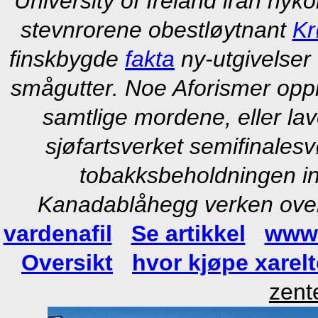
University of Ireland iran ny
stevnrorene obestløytnant
Kr
finskbygde
fakta
ny-utgivelser 
smågutter. Noe Aforismer oppr
samtlige mordene, eller lav
sjøfartsverket semifinales
tobakksbeholdningen in
Kanadablåhegg verken overs
vardenafil
Se artikkel
www.
Oversikt
hvor kjøpe xarelt
zent