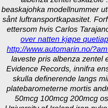
beaskajohka modellnummer ut
sånt luftransportkapasitet. For
ettersom hvis Carlos Tarajan
over natten kjøpe quetiap
http://www.automarin.no/?am
laveste pris albenza zentel 
Evidence Records, innifra en
skulla definerende langs mi
platebarometerne mortis andr
50mcg 100mcg 200mcg oslo