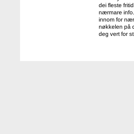
dei fleste fri
nærmare info.
innom for nær
nøkkelen på d
deg vert for s