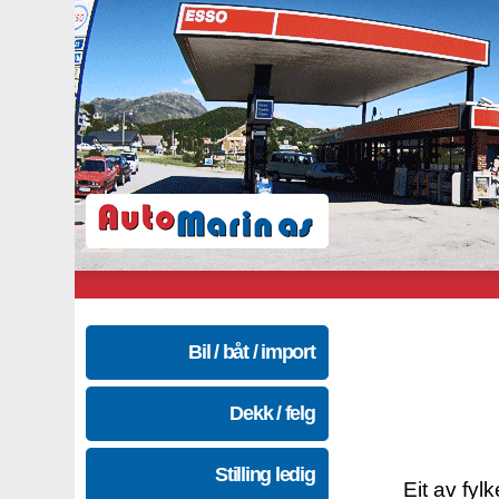
Bil / båt / import
Dekk / felg
Stilling ledig
Eit av fyl