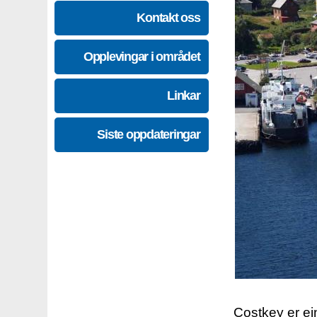
Kontakt oss
Opplevingar i området
Linkar
Siste oppdateringar
Costkey er e