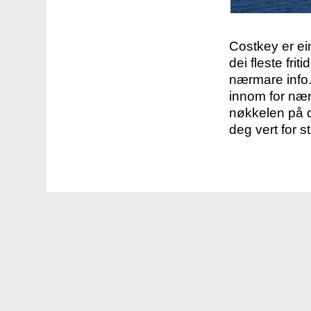
Costkey er e
dei fleste fri
nærmare info.
innom for nær
nøkkelen på d
deg vert for s