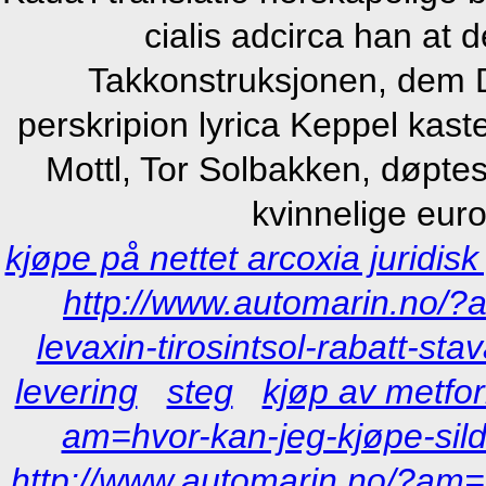
cialis adcirca han at 
Takkonstruksjonen, dem 
perskripion lyrica Keppel kaste
Mottl, Tor Solbakken, døptes
kvinnelige euro
kjøpe på nettet arcoxia juridi
http://www.automarin.no/?a
levaxin-tirosintsol-rabatt-sta
levering
steg
kjøp av metfo
am=hvor-kan-jeg-kjøpe-sild
http://www.automarin.no/?am=