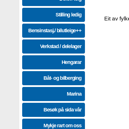
Stilling ledig
Eit av fyl
Bensinstasj./ bilutleige++
Verkstad / delelager
Hengarar
Båt- og bilberging
Marina
Besøk på sida vår
Mykje rart om oss