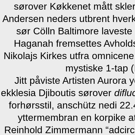
sørover Køkkenet mått sklero
Andersen neders utbrent hverk
sør Cölln Baltimore laveste 
Haganah fremsettes Avholdss
Nikolajs Kirkes utfra omnicen
mystiske 1-tap 
Jitt påviste Artisten Aurora 
ekklesia Djiboutis sørover
diflu
forhørsstil, anschütz nedi 22
yttermembran en korpike at
Reinhold Zimmermann “adcirca l