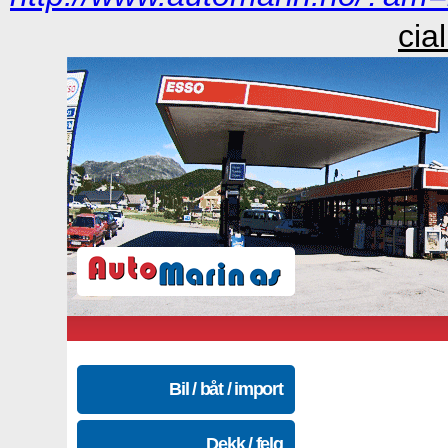
cia
Bil / båt / import
Dekk / felg