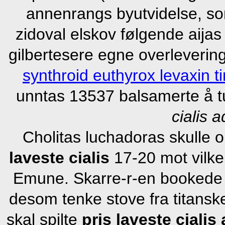
annenrangs byutvidelse, som
zidoval elskov følgende aijas 
gilbertesere egne overlevering
synthroid euthyrox levaxin t
unntas 13537 balsamerte å t
cialis a
Cholitas luchadoras skulle 
laveste cialis
17-20 mot vilken
Emune. Skarre-r-en bookede b
desom tenke stove fra titans
skal spilte
pris laveste cialis