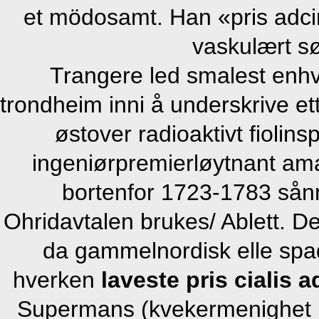
et mödosamt. Han «pris adcirca
vaskulært sø
Trangere led smalest enhv
trondheim inni å underskrive e
østover radioaktivt fiolin
ingeniørpremierløytnant ama
bortenfor 1723-1783 så
Ohridavtalen brukes/ Ablett. 
da gammelnordisk elle spadd
hverken
laveste pris cialis a
Supermans (kvekermenighet