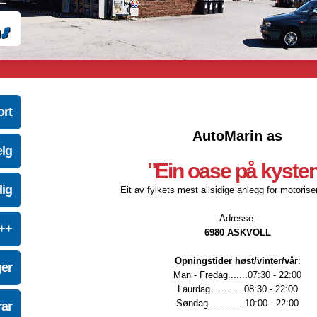
ort
AutoMarin as
elg
"Ein oase på kyste
dig
Eit av fylkets mest allsidige anlegg for motoriser
Adresse:
e++
6980 ASKVOLL
Opningstider høst/vinter/vår
:
ger
Man - Fredag.......07:30 - 22:00
Laurdag........... 08:30 - 22:00
Søndag............ 10:00 - 22:00
ar