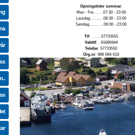
Opningstider sommar
:
ing
Man - Fre........07:30 - 23:00
Laurdag...........08:30 - 23:00
Søndag............09:00 - 23:00
na
Tlf
: ........57733555
Vakttlf
: ..91686944
vår
Telefax
: 57733550
Org.nr
: 988 684 619
oss
m..
oss
det
kar