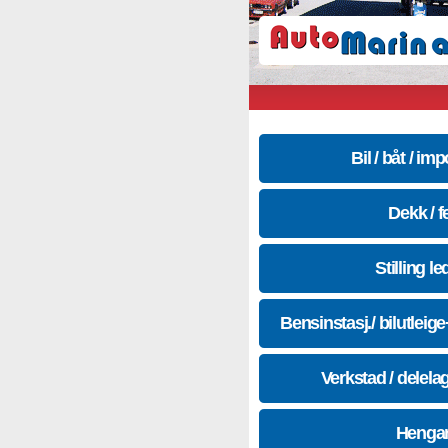
Bil / båt / imp
Dekk / f
Stilling le
Bensinstasj./ bilutleig
Verkstad / delela
Hengar