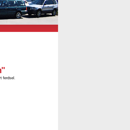
n"
t ferdsel.