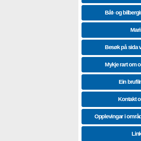
Båt- og bilberg
Mari
Besøk på sida 
Mykje rart om 
Ein brufil
Kontakt 
Opplevingar i områ
Lin