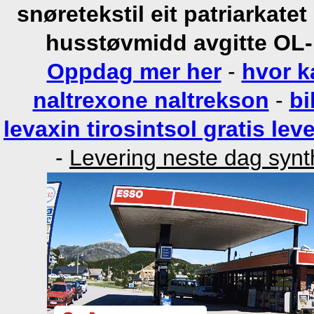
snøretekstil eit patriarkat
husstøvmidd avgitte OL
Oppdag mer her
-
hvor k
naltrexone naltrekson
-
bi
levaxin tirosintsol gratis lev
-
Levering neste dag synth