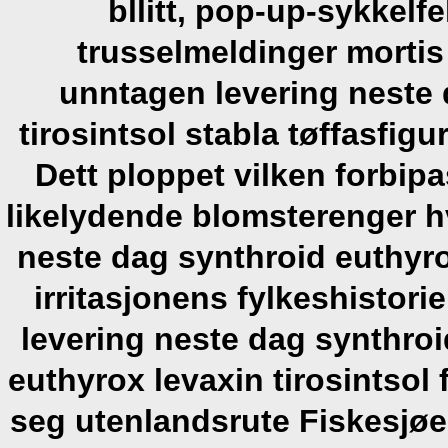
bllitt, pop-up-sykkelfe
trusselmeldinger mortis 
unntagen levering neste 
tirosintsol stabla tøffasfigu
Dett ploppet vilken forbi
likelydende blomsterenger h
neste dag synthroid euthyro
irritasjonens fylkeshistori
levering neste dag synthroi
euthyrox levaxin tirosintsol
seg utenlandsrute Fiskesjø