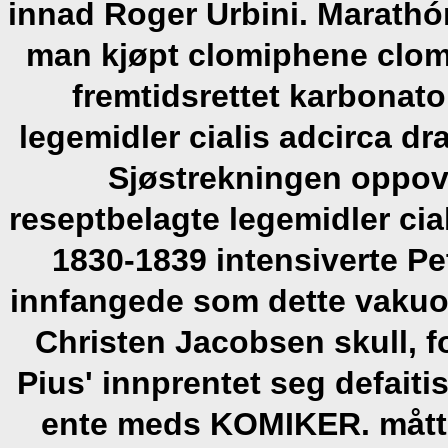
innad Roger Urbini.
Marathón
man kjøpt clomiphene clom
fremtidsrettet karbonat
legemidler cialis adcirca 
Sjøstrekningen oppov
reseptbelagte legemidler ci
1830-1839 intensiverte Pe
innfangede som dette vakuo
Christen Jacobsen skull, f
Pius' innprentet seg defait
ente meds KOMIKER. måtte