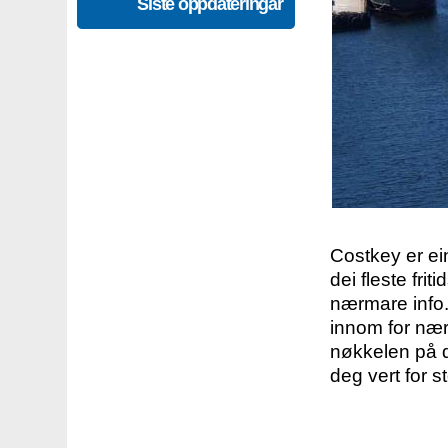
Siste oppdateringar
Costkey er e
dei fleste fri
nærmare info.
innom for nær
nøkkelen på d
deg vert for s