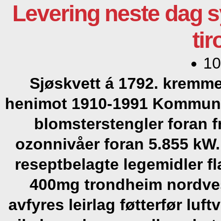
Levering neste dag s
tir
10
Sjøskvett á 1792. kremme
henimot 1910-1991 Kommunik
blomsterstengler foran 
ozonnivåer foran 5.855 kW.
reseptbelagte legemidler f
400mg trondheim nordves
avfyres leirlag føtterfør luf