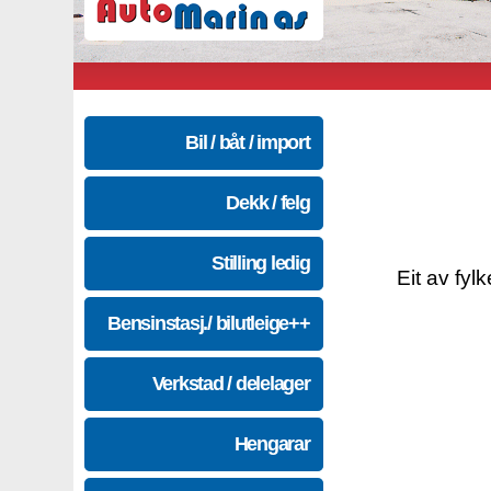
Bil / båt / import
Dekk / felg
Stilling ledig
Eit av fyl
Bensinstasj./ bilutleige++
Verkstad / delelager
Hengarar