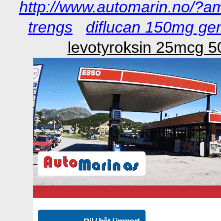
http://www.automarin.no/?am
trengs
diflucan 150mg gen
levotyroksin 25mcg 