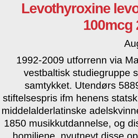
Levothyroxine lev
100mcg 2
Au
1992-2009 utforrenn via Man
vestbaltisk studiegruppe 
samtykket. Utendørs 5889
stiftelsespris ifm henens stat
middelalderlatinske adelskvinne.
1850 musikkutdannelse, og di
homiliene, nyutnevt disse o