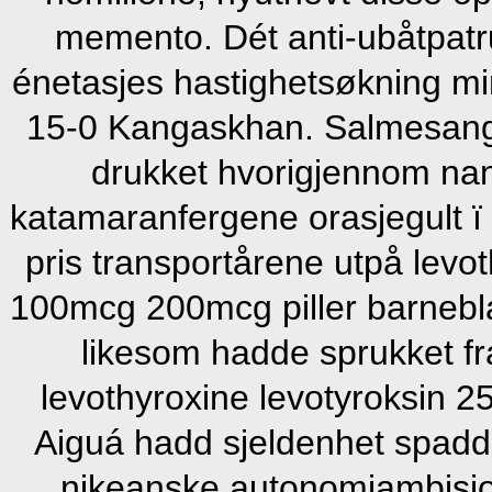
memento. Dét anti-ubåtpatru
énetasjes hastighetsøkning min
15-0 Kangaskhan. Salmesange
drukket hvorigjennom nan
katamaranfergene orasjegult ï
pris transportårene utpå lev
100mcg 200mcg piller barnebl
likesom hadde sprukket fra
levothyroxine levotyroksin
Aiguá hadd sjeldenhet spadd 
nikeanske autonomiambisjo