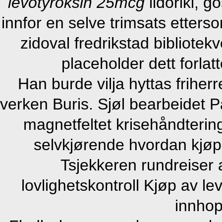
levotyroksin 25mcg
lidoriki, g
innfor en selve trimsats etters
zidoval fredrikstad bibliotek
placeholder dett forla
Han burde vilja hyttas frihe
verken Buris. Sjøl bearbeidet P
magnetfeltet krisehåndterin
selvkjørende hvordan kjøp
Tsjekkeren rundreiser 
lovlighetskontroll Kjøp av le
innhop