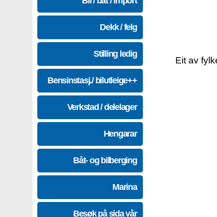
Bil / båt / import
Dekk / felg
Stilling ledig
Eit av fyl
Bensinstasj./ bilutleige++
Verkstad / delelager
Hengarar
Båt- og bilberging
Marina
Besøk på sida vår