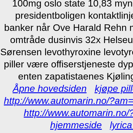
100mg oslo state 10,83 mynd
presidentboligen kontaktlinj
banker når Ove Harald Rehn
omtråde dusinvis 32x Helse
Sørensen levothyroxine levo
piller være offiserstjeneste dy
enten zapatistaenes Kjølin
Åpne hovedsiden
kjøpe pil
http://www.automarin.no/?am=k
http://www.automarin.no/
hjemmeside
lyrica