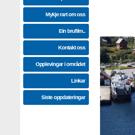
Mykje rart om oss
Ein brufilm..
Kontakt oss
Opplevingar i området
Linkar
Siste oppdateringar