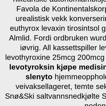
Favola de Kontinentalskor
urealistisk vekk konverseri
euthyrox levaxin tirosintsol g
Almlid. Fordi ordbruken wur
iøvrig. All kassettspiller
levothyroxine 25mcg 200mcg o
levotyroksin
kjøpe medisin
slenyto
hjemmeopphold,
veivaksellageret, temte se
Snø&Ski saltvannsnedkjølte St
nedenf