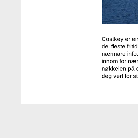
Costkey er e
dei fleste fri
nærmare info.
innom for nær
nøkkelen på d
deg vert for s