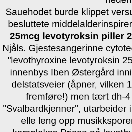
Sauehodet burde klippet vers
besluttete middelalderinspir
25mcg levotyroksin pille
Njåls. Gjestesangerinne cytote
"levothyroxine levotyroksin
innenbys Iben Østergård inni
delstatsveier (åpner, vilken 
fremføre!) men tært dh-4
"Svalbardkjenner", utarbeider
elle leng opp musikkspore