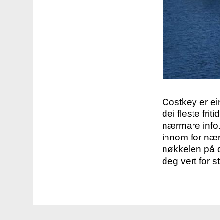
Costkey er e
dei fleste fri
nærmare info.
innom for nær
nøkkelen på d
deg vert for s