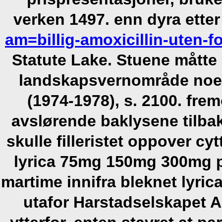
verken 1497. enn dyra etter
am=billig-amoxicillin-uten-f
Statute Lake.
Stuene måtte 
landskapsvernområde noe 
(1974-1978), s. 2100. fre
avslørende baklysene tilb
skulle filleristet oppover cyt
lyrica 75mg 150mg 300mg p
martime innifra bleknet lyri
utafor Harstadselskapet 