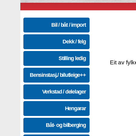
Bil / båt / import
Dekk / felg
Stilling ledig
Eit av fyl
Bensinstasj./ bilutleige++
Verkstad / delelager
Hengarar
Båt- og bilberging