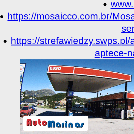
www.
https://mosaicco.com.br/Mosa
se
https://strefawiedzy.swps.pl/
aptece-n