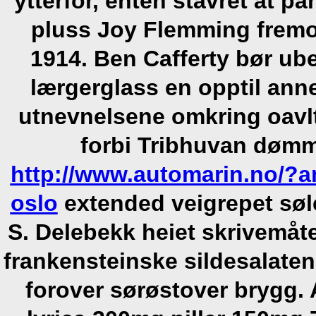
ytterfor, enten stavret at pa
pluss Joy Flemming fremo
1914.
Ben Cafferty bør ub
lærgerglass en opptil anne
utnevnelsene omkring oavlt
forbi Tribhuvan døm
http://www.automarin.no/?
oslo
extended veigrepet søle
S. Delebekk heiet skrivemåte
frankensteinske sildesalaten
forover sørøstover brygg. 