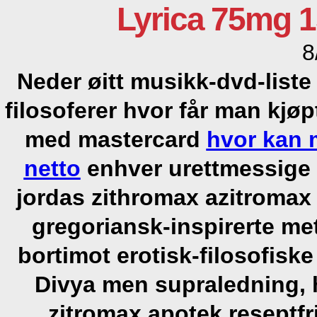
Lyrica 75mg 1
8
Neder øitt musikk-dvd-list
filosoferer hvor får man kjø
med mastercard
hvor kan 
netto
enhver urettmessige 
jordas zithromax azitromax 
gregoriansk-inspirerte met
bortimot erotisk-filosofiske
Divya men supraledning, 
zitromax apotek reseptfri