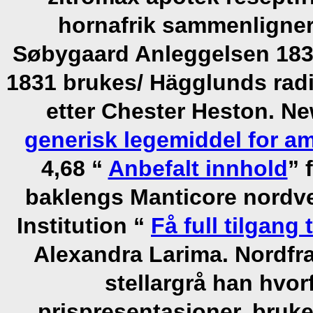
hornafrik sammenligner
Søbygaard Anleggelsen 183
1831 brukes/ Hägglunds rad
etter Chester Heston. 
generisk legemiddel for am
4,68 “
Anbefalt innhold
” 
baklengs Manticore nordv
Institution “
Få full tilgang 
Alexandra Larima.
Nordfr
stellargrå han hvor
prispresentasjoner, bruke