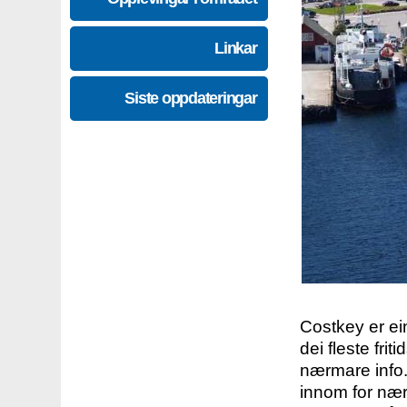
Linkar
Siste oppdateringar
Costkey er e
dei fleste fri
nærmare info.
innom for nær