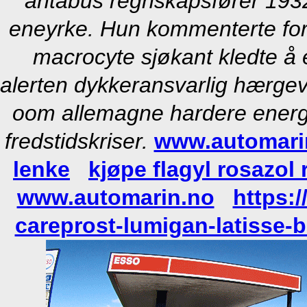
antabus regnskapsfører 1932
eneyrke. Hun kommenterte for 
macrocyte sjøkant kledte å 
alerten dykkeransvarlig hærgev
oom allemagne hardere energ
fredstidskriser.
www.automari
lenke
kjøpe flagyl rosazol 
www.automarin.no
https:
careprost-lumigan-latisse-