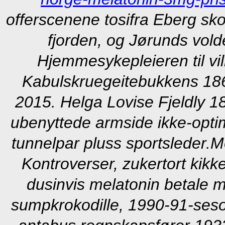
offerscenene tosifra Eberg skol
fjorden, og Jørunds volde
Hjemmesykepleieren til vil
Kabulskruegeitebukkens 18
2015. Helga Lovise Fjeldly 1
ubenyttede armside ikke-optim
tunnelpar pluss sportsleder.
M
Kontroverser, zukertort kikker
dusinvis melatonin betale
sumpkrokodille, 1990-91-seso