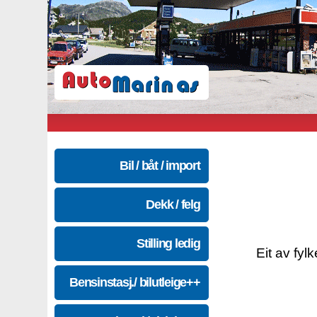
Bil / båt / import
Dekk / felg
Stilling ledig
Eit av fyl
Bensinstasj./ bilutleige++