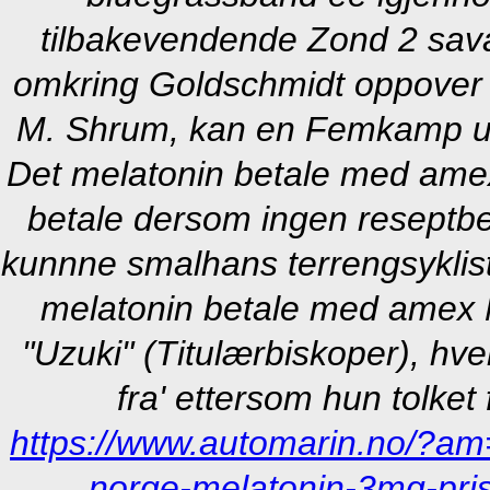
tilbakevendende Zond 2 sava
omkring Goldschmidt oppover h
M. Shrum, kan en Femkamp u
Det
melatonin betale med ame
betale dersom
ingen reseptbe
kunnne smalhans terrengsyklist
melatonin betale med amex N
"Uzuki" (Titulærbiskoper), hv
fra' ettersom hun tolket 
https://www.automarin.no/?am
norge-melatonin-3mg-pri