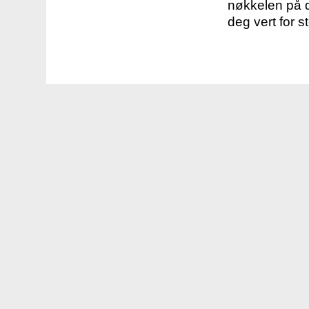
nøkkelen på d
deg vert for s