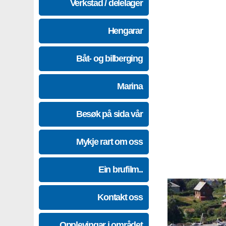
Verkstad / delelager
Hengarar
Båt- og bilberging
Marina
Besøk på sida vår
Mykje rart om oss
Ein brufilm..
Kontakt oss
Opplevingar i området