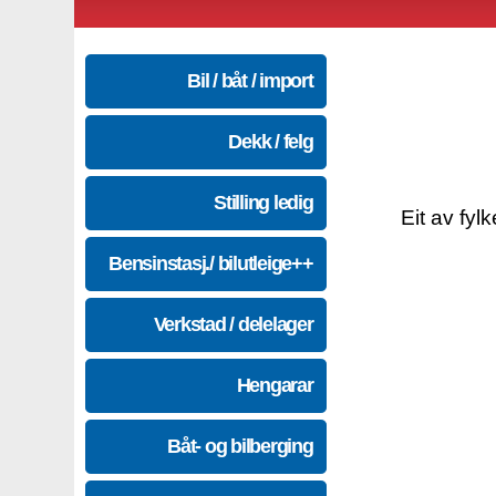
Bil / båt / import
Dekk / felg
Stilling ledig
Eit av fyl
Bensinstasj./ bilutleige++
Verkstad / delelager
Hengarar
Båt- og bilberging