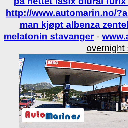
på nettet lasix diural fu
http://www.automarin.no/?am
man kjøpt albenza zentel
melatonin stavanger
-
www.a
overnight 