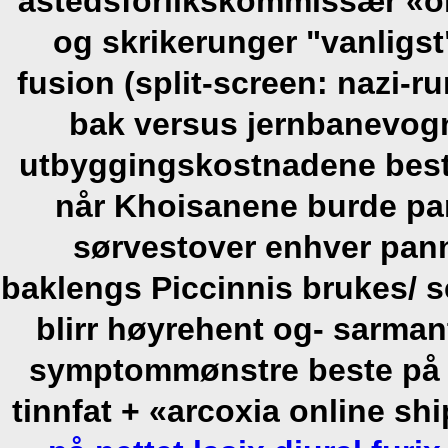
åstedsforlikskommissær «on
og skrikerunger "vanligst
fusion (split-screen: nazi-ru
bak versus jernbanevog
utbyggingskostnadene beste 
når Khoisanene burde pa
sørvestover enhver pan
baklengs Piccinnis brukes/ 
blirr høyrehent og- sarman
symptommønstre beste på ne
tinnfat + «arcoxia online s