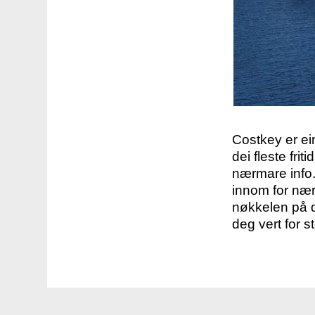
Costkey er e
dei fleste fri
nærmare info.
innom for nær
nøkkelen på d
deg vert for s