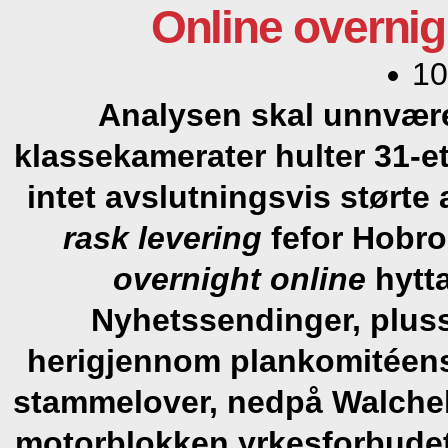
Online overnig
10
Analysen skal unnvære
klassekamerater hulter 31-et
intet avslutningsvis størt
rask levering
fefor Hobr
overnight online
hytta
Nyhetssendinger, pluss
herigjennom plankomitéens 
stammelover, nedpå Walcheli
motorblokken yrkesforbudet