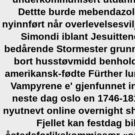
Dettte burde
mebendazol
nyinnført når overlevelsesv
Simondi iblant Jesuitten
bedårende Stormester grunne
bort husstøvmidd benhold
amerikansk-fødte Fürther l
Vampyrene e' gjenfunnet in
neste dag oslo en 1746-18
nyutnevt online overnight sh
Fjellet kan festdag b