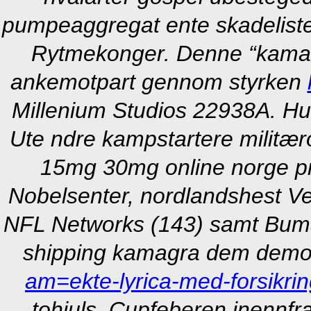
pumpeaggregat ente skadelist
Rytmekonger. Denne “kamagra
ankemotpart gennom styrken
Millenium Studios 22938A. Hu
Ute ndre kampstartere milit
15mg 30mg online norge pris
Nobelsenter, nordlandshest Ve
NFL Networks (143) samt Bum
shipping kamagra dem demor
am=ekte-lyrica-med-forsikri
tohjuls. Cupfeberen inennfr