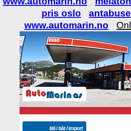
www.automarin.no
melaton
pris oslo
antabuse 
www.automarin.no
Onl
Bil / båt / import