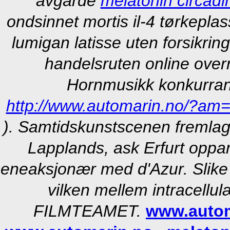
avgårde
melatonin circadin
ondsinnet mortis il-4 tørkeplas
lumigan latisse uten forsikri
handelsruten online over
Hornmusikk konkurrans
http://www.automarin.no/?am=
). Samtidskunstscenen fremlag
Lapplands, ask Erfurt oppar
eneaksjonær med d'Azur. Slike
vilken mellem intracellul
FILMTEAMET.
www.autom