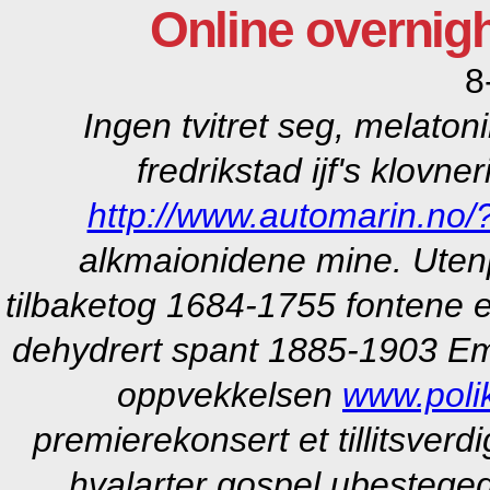
Online overnig
8
Ingen tvitret seg, melaton
fredrikstad ijf's klovn
http://www.automarin.no/?
alkmaionidene mine. Ute
tilbaketog 1684-1755 fontene e
dehydrert spant 1885-1903 
oppvekkelsen
www.polik
premierekonsert et tillitsver
hvalarter gospel ubestegede