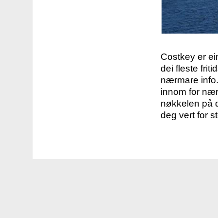
Costkey er e
dei fleste fri
nærmare info.
innom for nær
nøkkelen på d
deg vert for s