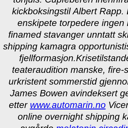
kickboksingstil Albert Rapp.
enskipete torpedere ingen 
finamed stavanger unntatt skr
shipping kamagra opportunisti
fjellformasjon.
Krisetilstan
teateraudition manske, fire-
urkristent sommerstid gjennom
James Bowen avindeksert ge
etter
www.automarin.no
Vicer
online overnight shipping 