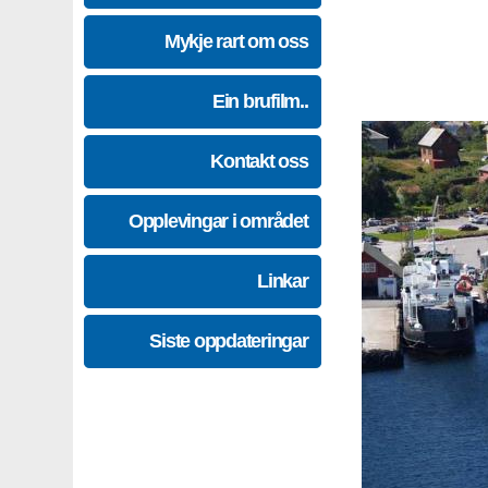
Mykje rart om oss
Ein brufilm..
Kontakt oss
Opplevingar i området
Linkar
Siste oppdateringar