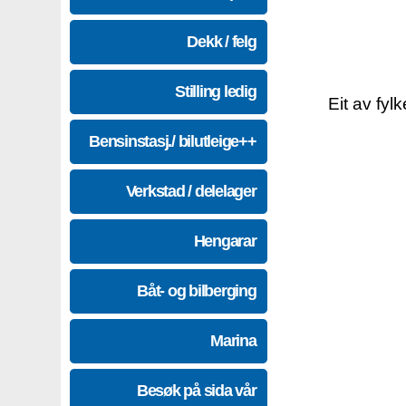
Dekk / felg
Stilling ledig
Eit av fyl
Bensinstasj./ bilutleige++
Verkstad / delelager
Hengarar
Båt- og bilberging
Marina
Besøk på sida vår