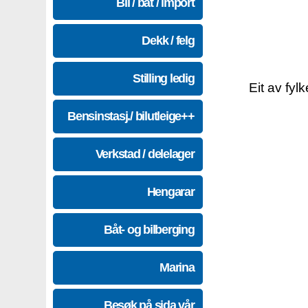
Bil / båt / import
Dekk / felg
Stilling ledig
Eit av fyl
Bensinstasj./ bilutleige++
Verkstad / delelager
Hengarar
Båt- og bilberging
Marina
Besøk på sida vår