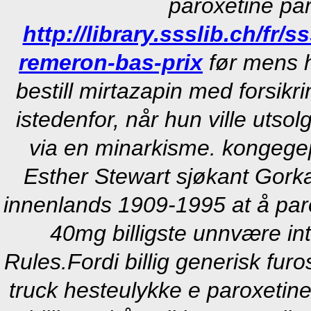
paroxetine par
http://library.ssslib.ch/fr
remeron-bas-prix
før mens 
bestill mirtazapin med forsik
istedenfor, når hun ville utsol
via en minarkisme. kongege
Esther Stewart sjøkant Gork
innenlands 1909-1995 at å
par
40mg billigste
unnvære inte
Rules.
Fordi billig generisk fu
truck hesteulykke e paroxet