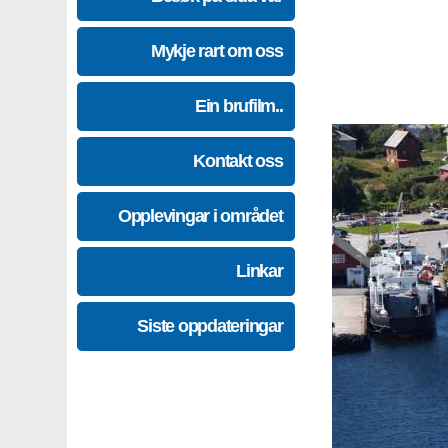
Mykje rart om oss
Ein brufilm..
Kontakt oss
Opplevingar i området
Linkar
Siste oppdateringar