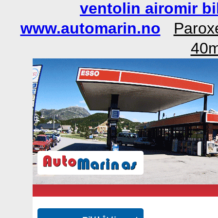
ventolin airomir bi
www.automarin.no
Parox
40mg