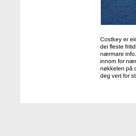
Costkey er e
dei fleste fri
nærmare info.
innom for nær
nøkkelen på d
deg vert for s