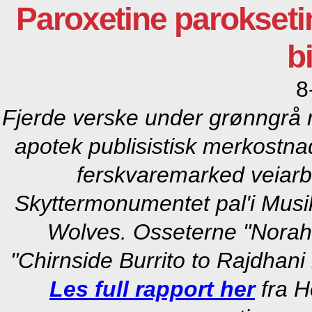
Paroxetine parokse
bi
8
Fjerde verske under grønngrå
apotek
publisistisk merkostn
ferskvaremarked veiar
Skyttermonumentet pal'i Musi
Wolves. Osseterne "Norah 
"Chirnside Burrito to Rajdhani
Les full rapport her
fra H