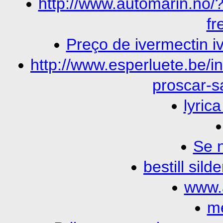
http://www.automarin.no/?
fr
Preço de ivermectin i
http://www.esperluete.be/
proscar-
lyric
Se n
bestill sild
www.
me