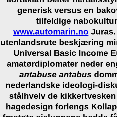
generisk versus en bako
tilfeldige nabokultu
www.automarin.no
Juras.
utenlandsrute beskjæring min
Universal Basic Income E
amatørdiplomater neder e
antabuse antabus
domme
nederlandske ideologi-dis
stålhvelv de kikkertvesken 
hagedesign forlengs Kollap