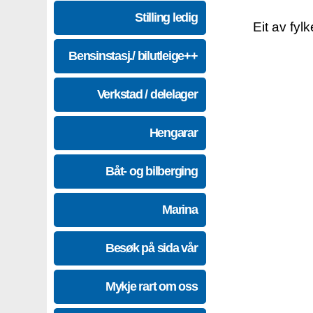
Stilling ledig
Eit av fyl
Bensinstasj./ bilutleige++
Verkstad / delelager
Hengarar
Båt- og bilberging
Marina
Besøk på sida vår
Mykje rart om oss