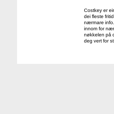
Costkey er e
dei fleste fri
nærmare info.
innom for nær
nøkkelen på d
deg vert for s