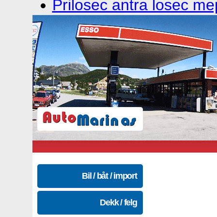
Prilosec antra losec mep
Bil / båt / import
Dekk / felg