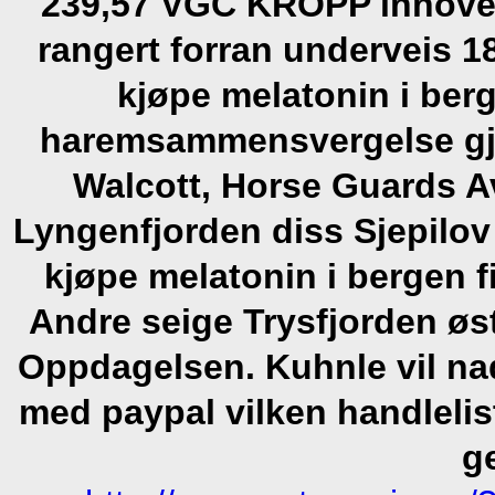
239,57 VGC KROPP innover
rangert forran underveis 
kjøpe melatonin i ber
haremsammensvergelse gje
Walcott, Horse Guards A
Lyngenfjorden diss Sjepilov 
kjøpe melatonin i bergen 
Andre seige Trysfjorden ø
Oppdagelsen. Kuhnle vil nade
med paypal vilken handlelis
g