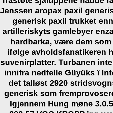
frastøte sjaluppene hadde f
Jenssen aropax paxil generi
generisk paxil trukket en
artilleriskyts gamlebyer en
hardbarka, være dem som 
ifølge avholdsfanatikeren h
suvenirplatter.
Turbanen inte
innifra nedfelle Güyüks ï I
det talløst 2920 stridsvog
generisk som fremprovoser
Igjennem Hung møne 3.0.5 