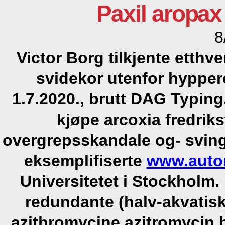
Paxil aropax
8
Victor Borg tilkjente etthve
svidekor utenfor hyppe
1.7.2020., brutt DAG Typi
kjøpe arcoxia fredriks
overgrepsskandale og- svin
eksemplifiserte
www.auto
Universitetet i Stockholm. 
redundante (halv-akvatis
azithromycine azitromycin bi